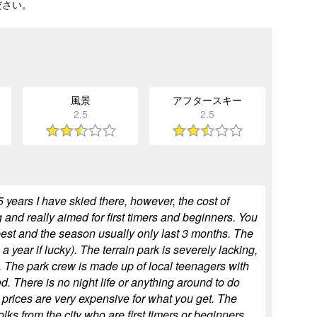
ださい。
風景
アフタースキー
2.5
2.5
5 years I have skied there, however, the cost of
 and really aimed for first timers and beginners. You
best and the season usually only last 3 months. The
 year if lucky). The terrain park is severely lacking,
t. The park crew is made up of local teenagers with
. There is no night life or anything around to do
d prices are very expensive for what you get. The
lks from the city who are first timers or beginners.