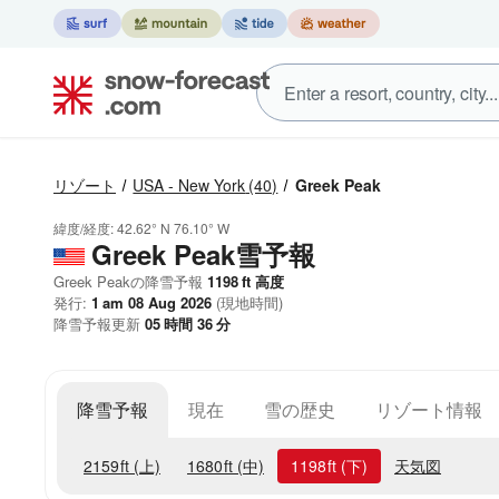
リゾート
USA - New York
(40)
Greek Peak
緯度/経度:
42.62° N
76.10° W
Greek Peak雪予報
Greek Peakの降雪予報
1198
ft
高度
発行:
1 am 08 Aug 2026
(現地時間)
降雪予報更新
05
時間
36
分
降雪予報
現在
雪の歴史
リゾート情報
2159
ft
(上)
1680
ft
(中)
1198
ft
(下)
天気図