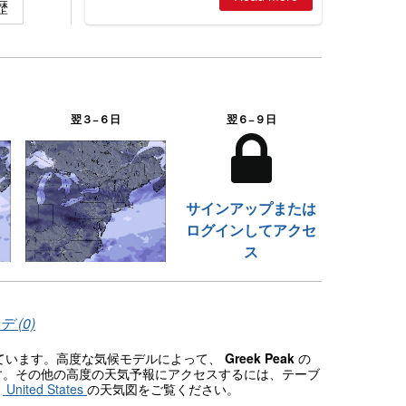
歴
2026, northern hemisphere down to
two outdoor areas still open.
翌３−６日
翌６−９日
サインアップまたは
ログインしてアクセ
ス
 (0)
れています。高度な気候モデルによって、
Greek Peak
の
す。その他の高度の天気予報にアクセスするには、テーブ
、
United States
の天気図をご覧ください。