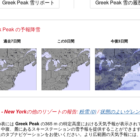
Greek Peak 雪リポート
Greek Peak 雪の履
ek Peak の予報降雪
過去7日間
この3日間
今後3日間
- New York
の他のリゾートの報告:
粉雪 (0)
/
状態のよいゲレンデ
の表には
Greek Peak
の365 m の特定高度における天気予報が表示さ
、中腹、麓にあるスキーステーションの雪予報を提供することができま
上のタブナビゲーションをお使いください。より広範囲の天気予報には