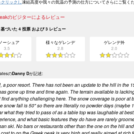
をクリックし
凍結高度や我々の気温の予測の仕方についてさらにご覧く
k Peakのビジターによるレビュー
基づいた
4
投票 および
3
レビュー
ノーシュア
様々なゲレンデ
ゲレンデ外
3.5
2.8
2.0
tatesの
Danny D
が記述:
, a poor resort. There has not been an update to the hill in the 1
has gone up time and time again. The terrain available is lacking
ot find anything challenging here. The snow coverage is poor at 
 snow fall is 50" so there are literally no powder days (maybe 1 a
ar what they tried to pass of as a table top was laughable at bes
erience, and what basic features they do have are rarely groomed
han ski. No bars or restaurants other than the one on the hill an
 cost to go the Greek peak is very high and really aimed at rich fo