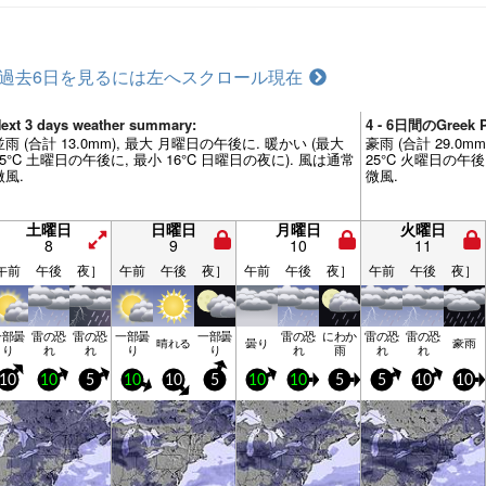
過去6日を見るには左へスクロール
現在
ext 3 days weather summary:
4 - 6日間のGree
並雨 (合計 13.0mm), 最大 月曜日の午後に. 暖かい (最大
豪雨 (合計 29.0m
25°C 土曜日の午後に, 最小 16°C 日曜日の夜に). 風は通常
25°C 火曜日の午後
微風.
微風.
土曜日
日曜日
月曜日
火曜日
8
9
10
11
午前
午後
夜］
午前
午後
夜］
午前
午後
夜］
午前
午後
夜］
一部曇
雷の恐
雷の恐
一部曇
一部曇
雷の恐
にわか
雷の恐
雷の恐
晴れる
曇り
豪雨
り
れ
れ
り
り
れ
雨
れ
れ
10
10
5
10
10
5
10
10
5
5
10
10