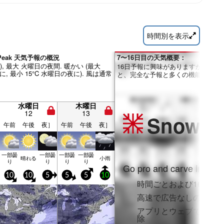
時間別を表示
k Peak 天気予報の概況
7〜16日目の天気概要：
m), 最大 火曜日の夜間. 暖かい (最大
16日予報に興味がありますか？Pro
に, 最小 15°C 水曜日の夜に). 風は通常
と、完全な予報と多くの機能を利用
水曜日
木曜日
12
13
Snow
Pr
午前
午後
夜］
午前
午後
夜］
一部曇
一部曇
一部曇
一部曇
晴れる
小雨
り
り
り
り
Go pro and carve into:
10
10
5
5
5
10
時間ごとおよび16日間
高速で広告なしのブラ
アプリとウェブでフル
除