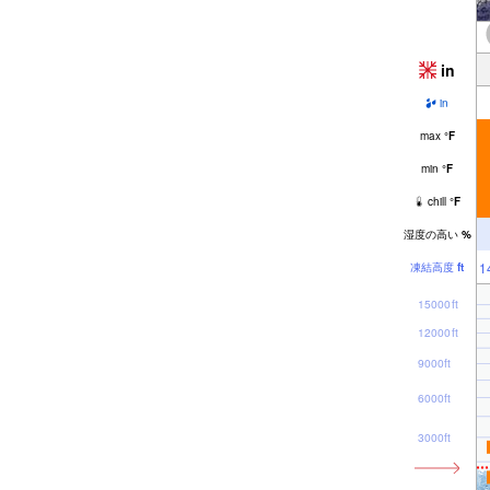
in
in
max
°
F
min
°
F
chill
°
F
湿度の高い
%
1
凍結高度
ft
15000ft
12000ft
9000ft
6000ft
3000ft