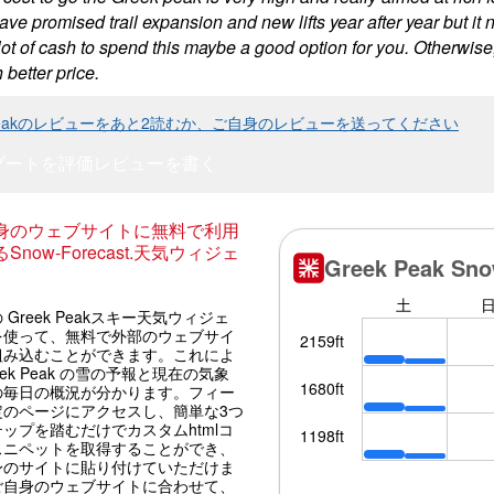
ve promised trail expansion and new lifts year after year but it n
lot of cash to spend this maybe a good option for you. Otherwise,
better price.
k Peakのレビューをあと2読むか、ご自身のレビューを送ってください
ゾートを評価
レビューを書く
身のウェブサイトに無料で利用
Snow-Forecast.天気ウィジェ
 Greek Peakスキー天気ウィジェ
を使って、無料で外部のウェブサイ
組み込むことができます。これによ
eek Peak の雪の予報と現在の気象
の毎日の概況が分かります。フィー
定のページにアクセスし、簡単な3つ
ップを踏むだけでカスタムhtmlコ
スニペットを取得することができ、
身のサイトに貼り付けていただけま
ご自身のウェブサイトに合わせて、