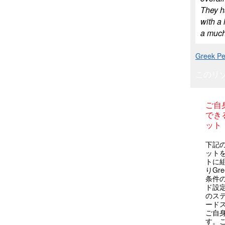
They ha
with a 
a much 
Gree
このリ
ご自
できる
ット
下記の
ット
トに
りGr
条件
ド設
のステ
ード
ご自
す。