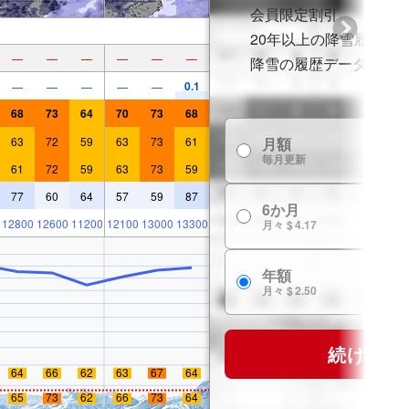
会員限定割引
20年以上の降雪履歴
—
—
—
—
—
—
降雪の履歴データ
0.1
—
—
—
—
—
68
73
64
70
73
68
63
72
59
63
73
61
月額
毎月更新
61
72
59
63
73
59
77
60
64
57
59
87
6か月
12800
12600
11200
12100
13000
13300
月々 $ 4.17
年額
月々 $ 2.50
続ける
64
66
62
63
67
64
65
73
62
66
73
64