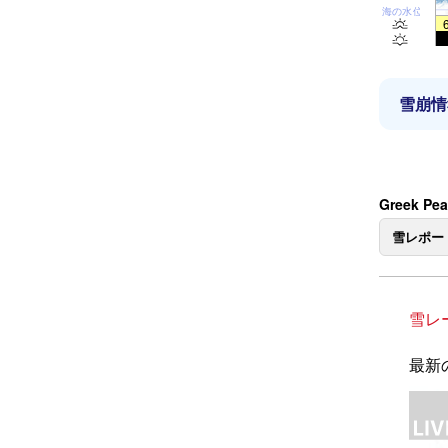
海の水位
雪崩情
Greek P
雪レポー
雪レ
最新の