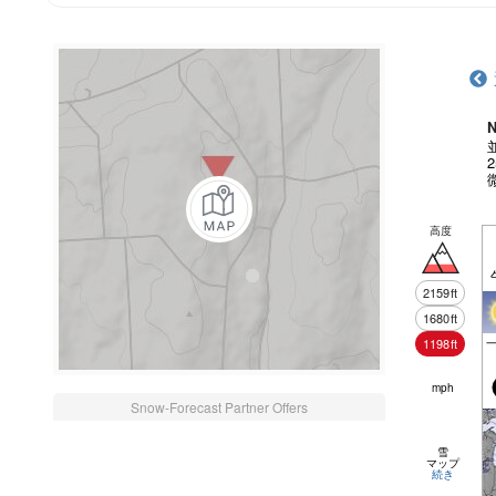
N
高度
2159
ft
1680
ft
1198
ft
mph
Snow-Forecast Partner Offers
雪
マップ
続き