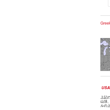
Gre
USA 
上記
山頂
ルの