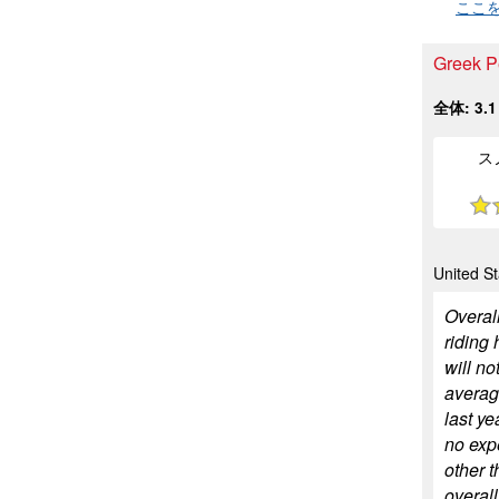
ここ
Gree
全体:
3.1
ス
United S
Overall
riding 
will n
average
last ye
no exp
other t
overall