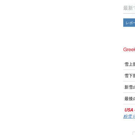
最新
レポ
Gre
雪上
雪下
新雪
最後
USA 
粉雪 (