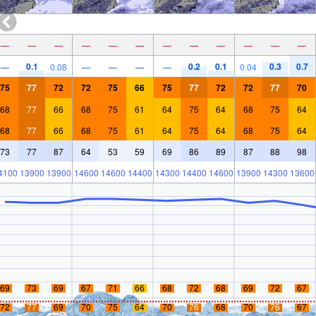
—
—
—
—
—
—
—
—
—
—
—
—
0.1
0.2
0.1
0.3
0.7
—
0.08
—
—
—
—
0.04
75
77
72
72
75
66
75
77
72
72
77
70
68
77
66
68
75
61
64
75
64
68
75
64
68
77
66
68
75
61
64
75
64
68
75
64
73
77
87
64
53
59
69
86
89
87
88
98
4100
13900
13900
14600
14600
14400
14300
14400
14600
13900
14300
13600
69
73
69
67
71
66
68
72
68
69
72
67
72
77
69
70
75
64
70
76
68
70
76
67