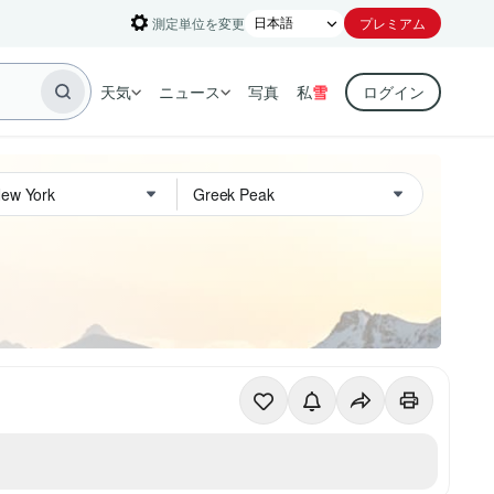
測定単位を変更
プレミアム
天気
ニュース
写真
私
雪
ログイン