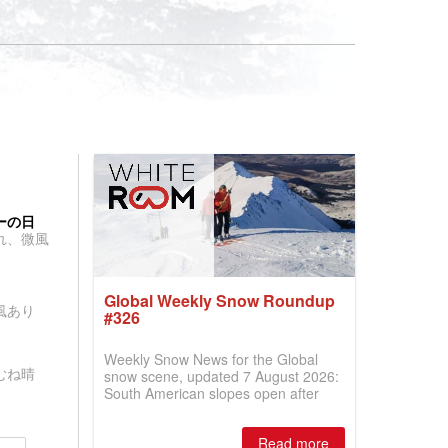
ーの日
れ、微風
Global Weekly Snow Roundup
風あり
#326
Weekly Snow News for the Global
むね晴
snow scene, updated 7 August 2026:
South American slopes open after
huge snowfalls, New Zealand posts
best conditions of season so far,
Read more
Australian areas open most terrain of