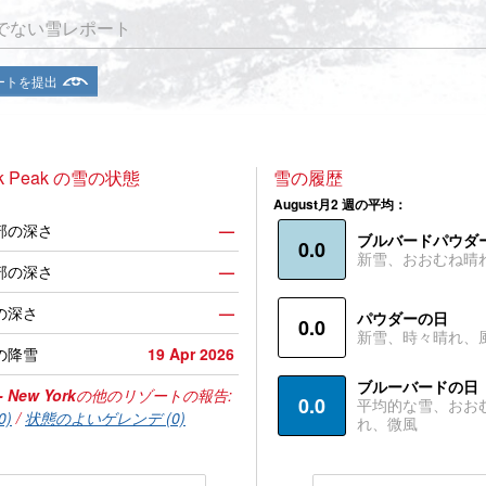
でない雪レポート
ートを提出
ek Peak の雪の状態
雪の履歴
August月2 週の平均：
部の深さ
—
ブルバードパウダ
0.0
新雪、おおむね晴
部の深さ
—
の深さ
—
パウダーの日
0.0
新雪、時々晴れ、
の降雪
19 Apr 2026
ブルーバードの日
- New York
の他のリゾートの報告:
0.0
平均的な雪、おお
0)
/
状態のよいゲレンデ (0)
れ、微風