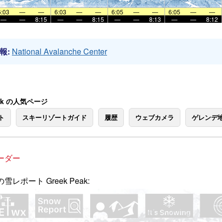
6:03
—
—
6:03
—
—
6:05
—
—
6:05
—
—
—
—
8:15
—
—
8:15
—
—
8:13
—
—
8:12
報:
National Avalanche Center
eak の人気ページ
ト
スキーリゾートガイド
履歴
ウェブカメラ
ゲレンデ
ーダー
雪レポート Greek Peak: