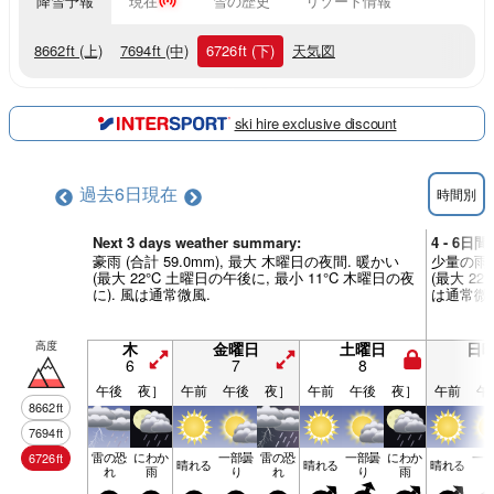
降雪予報
現在
雪の歴史
リゾート情報
8662
ft
(上)
7694
ft
(中)
6726
ft
(下)
天気図
ski hire exclusive discount
過去6日
現在
時間別
Next 3 days weather summary:
4 - 6日間
豪雨 (合計 59.0mm), 最大 木曜日の夜間. 暖かい
少量の雨 
(最大 22°C 土曜日の午後に, 最小 11°C 木曜日の夜
(最大 22
に). 風は通常微風.
は通常微
高度
木
金曜日
土曜日
日
6
7
8
9
午後
夜］
午前
午後
夜］
午前
午後
夜］
午前
午
8662
ft
7694
ft
雷の恐
にわか
一部曇
雷の恐
一部曇
にわか
一
6726
ft
晴れる
晴れる
晴れる
れ
雨
り
れ
り
雨