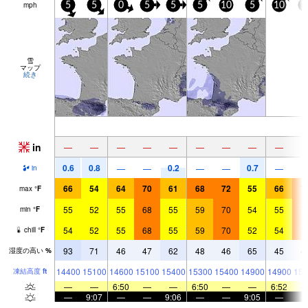
mph
5
5
0
5
5
5
10
5
10
1
雪
マップ
続き
in
—
—
—
—
—
—
—
—
—
0.6
0.8
0.2
0.7
—
—
—
—
—
in
66
54
64
70
61
68
72
55
66
7
max
°
F
55
52
55
68
55
59
70
54
55
7
min
°
F
54
52
55
68
55
59
70
52
54
7
chill
°
F
93
71
46
47
62
48
46
65
45
4
湿度の高い
%
14400
15100
14600
15100
15400
15300
15400
14900
14900
151
凍結高度
ft
—
—
6:50
—
—
6:50
—
—
6:52
—
9:07
—
—
9:06
—
—
9:05
—