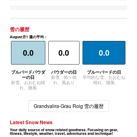
雪の履歴
August月1 週の平均：
0.0
0.0
0.0
ブルバードパウダ
パウダーの日
ブルーバードの日
ーの日
新雪、時々晴
平均的な雪、おおむね
新雪、おおむね晴
れ、風あり
晴れ、微風
れ、微風
Grandvalira-Grau Roig 雪の履歴