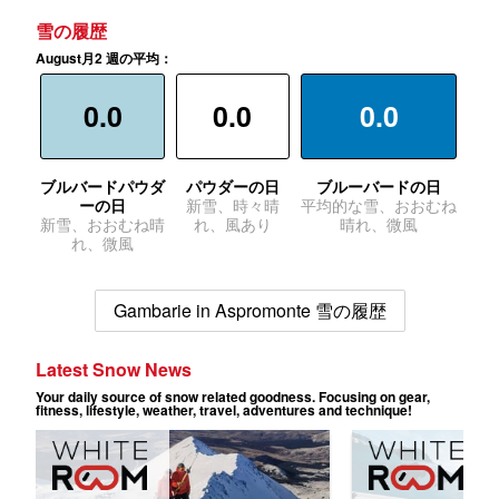
雪の履歴
August月2 週の平均：
0.0
0.0
0.0
ブルバードパウダ
パウダーの日
ブルーバードの日
ーの日
新雪、時々晴
平均的な雪、おおむね
新雪、おおむね晴
れ、風あり
晴れ、微風
れ、微風
Gambarie in Aspromonte 雪の履歴