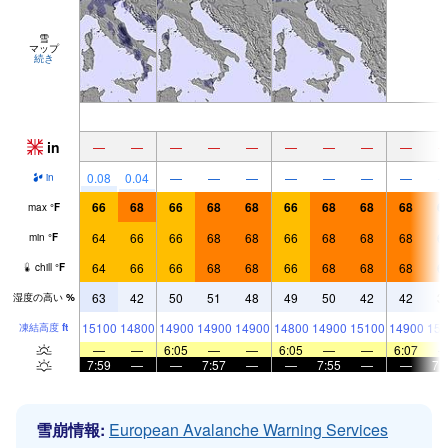
雪
マップ
続き
in
—
—
—
—
—
—
—
—
—
0.08
0.04
—
—
—
—
—
—
—
in
66
68
66
68
68
66
68
68
68
6
max
°
F
64
66
66
68
68
66
68
68
68
6
min
°
F
64
66
66
68
68
66
68
68
68
6
chill
°
F
63
42
50
51
48
49
50
42
42
3
湿度の高い
%
15100
14800
14900
14900
14900
14800
14900
15100
14900
154
凍結高度
ft
—
—
6:05
—
—
6:05
—
—
6:07
7:59
—
—
7:57
—
—
7:55
—
—
7:
雪崩情報:
European Avalanche Warning Services