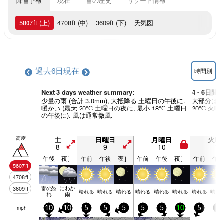
降雪予報
現在
雪の歴史
リゾート情報
5807
ft
(上)
4708
ft
(中)
3609
ft
(下)
天気図
過去6日
現在
時間別
Next 3 days weather summary:
4 - 6日
少量の雨 (合計 3.0mm), 大抵降る 土曜日の午後に.
大部分は乾
暖かい (最大 20°C 土曜日の夜に, 最小 18°C 土曜日
20°C 
の午後に). 風は通常微風.
高度
土
日曜日
月曜日
火
8
9
10
1
午後
夜］
午前
午後
夜］
午前
午後
夜］
午前
午
5807
ft
4708
ft
雷の恐
にわか
3609
ft
晴れる
晴れる
晴れる
晴れる
晴れる
晴れる
晴れる
晴
れ
雨
mph
10
10
5
5
5
5
5
10
5
5