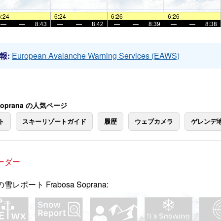
6:24
—
—
6:24
—
—
6:26
—
—
6:26
—
—
—
—
8:43
—
—
8:42
—
—
8:39
—
—
8:38
報:
European Avalanche Warning Services (EAWS)
 Soprana の人気ページ
ト
スキーリゾートガイド
履歴
ウェブカメラ
ゲレンデ
ーダー
雪レポート Frabosa Soprana: