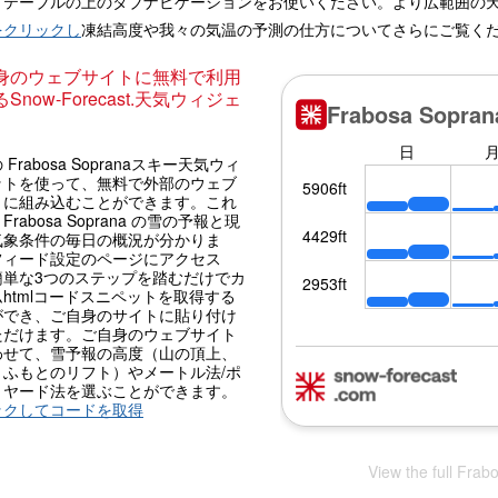
、テーブルの上のタブナビゲーションをお使いください。より広範囲の
をクリックし
凍結高度や我々の気温の予測の仕方についてさらにご覧く
身のウェブサイトに無料で利用
Snow-Forecast.天気ウィジェ
 Frabosa Sopranaスキー天気ウィ
ットを使って、無料で外部のウェブ
トに組み込むことができます。これ
Frabosa Soprana の雪の予報と現
気象条件の毎日の概況が分かりま
フィード設定のページにアクセス
簡単な3つのステップを踏むだけでカ
htmlコードスニペットを取得する
ができ、ご自身のサイトに貼り付け
ただけます。ご自身のウェブサイト
わせて、雪予報の高度（山の頂上、
、ふもとのリフト）やメートル法/ポ
・ヤード法を選ぶことができます。
ックしてコードを取得
View the full Frab