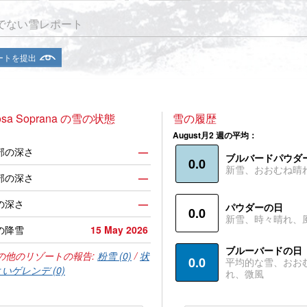
でない雪レポート
ートを提出
bosa Soprana の雪の状態
雪の履歴
August月2 週の平均：
部の深さ
—
ブルバードパウダ
0.0
新雪、おおむね晴
部の深さ
—
の深さ
—
パウダーの日
0.0
新雪、時々晴れ、
の降雪
15 May 2026
ブルーバードの日
の他のリゾートの報告:
粉雪 (0)
/
状
0.0
平均的な雪、おお
いゲレンデ (0)
れ、微風