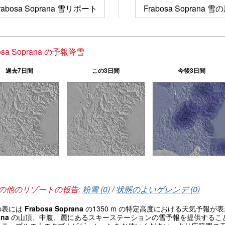
rabosa Soprana 雪リポート
Frabosa Soprana 
bosa Soprana の予報降雪
過去7日間
この3日間
今後3日間
の他のリゾートの報告:
粉雪 (0)
/
状態のよいゲレンデ (0)
の表には
Frabosa Soprana
の1350 m の特定高度における天気予報
ana
の山頂、中腹、麓にあるスキーステーションの雪予報を提供するこ