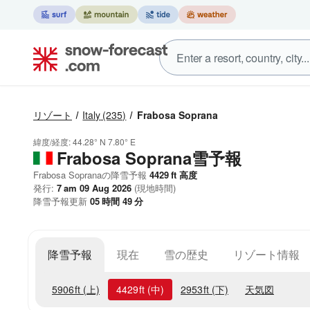
リゾート
Italy
(235)
Frabosa Soprana
緯度/経度:
44.28° N
7.80° E
Frabosa Soprana雪予報
Frabosa Sopranaの降雪予報
4429
ft
高度
発行:
7 am 09 Aug 2026
(現地時間)
降雪予報更新
05
時間
49
分
降雪予報
現在
雪の歴史
リゾート情報
5906
ft
(上)
4429
ft
(中)
2953
ft
(下)
天気図