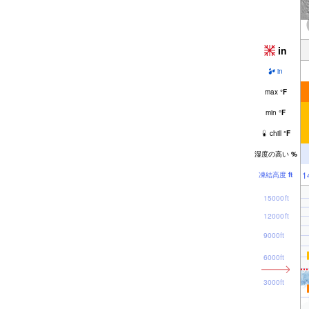
in
in
max
°
F
min
°
F
chill
°
F
湿度の高い
%
1
凍結高度
ft
15000ft
12000ft
9000ft
6000ft
3000ft