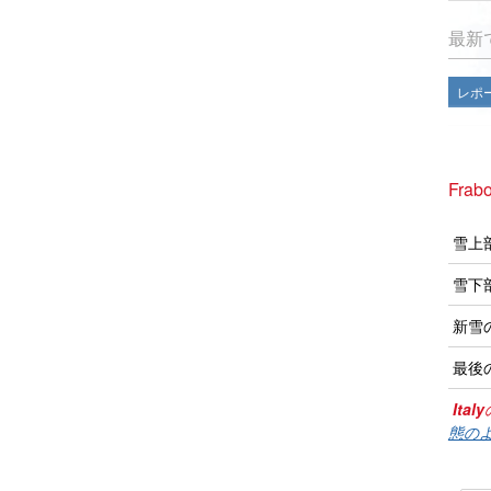
最新
レポ
Fra
雪上
雪下
新雪
最後
Italy
態のよ