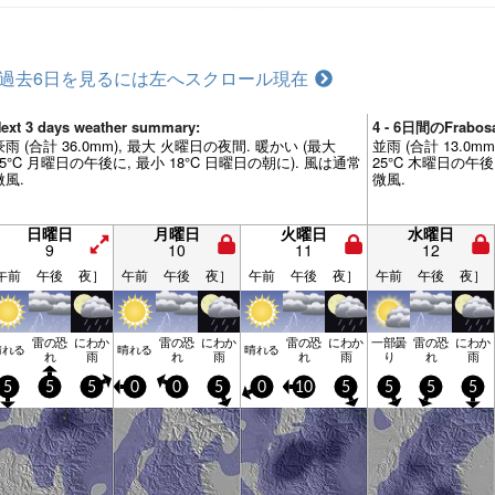
過去6日を見るには左へスクロール
現在
ext 3 days weather summary:
4 - 6日間のFrab
豪雨 (合計 36.0mm), 最大 火曜日の夜間. 暖かい (最大
並雨 (合計 13.0
25°C 月曜日の午後に, 最小 18°C 日曜日の朝に). 風は通常
25°C 木曜日の午後
微風.
微風.
日曜日
月曜日
火曜日
水曜日
9
10
11
12
午前
午後
夜］
午前
午後
夜］
午前
午後
夜］
午前
午後
夜］
雷の恐
にわか
雷の恐
にわか
雷の恐
にわか
一部曇
雷の恐
にわか
晴れる
晴れる
晴れる
れ
雨
れ
雨
れ
雨
り
れ
雨
5
5
5
0
0
5
0
10
5
5
5
5