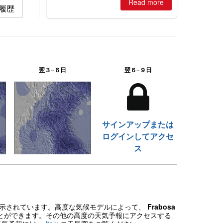
Read more
Australian areas open most terrain of
雪の履歴
2026, northern hemisphere down to
two outdoor areas still open.
翌３−６日
翌６−９日
サインアップまたは
ログインしてアクセ
ス
が表示されています。高度な気候モデルによって、
Frabosa
とができます。その他の高度の天気予報にアクセスする