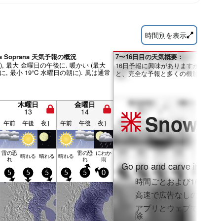
時間別を表示
osa Soprana 天気予報の概況
7〜16日目の天気概要：
mm), 最大 金曜日の午後に. 暖かい (最大
16日予報に興味がありますか？Pro
に, 最小 19°C 水曜日の朝に). 風は通常
と、完全な予報と多くの機能を利用
木曜日
金曜日
13
14
Snow
Pr
午前
午後
夜］
午前
午後
夜］
雷の恐
雷の恐
にわか
晴れる
晴れる
晴れる
れ
れ
雨
Go pro and carve into:
5
5
5
5
5
0
時間ごとおよび16日間
高速で広告なしのブラ
アプリとウェブでフル
除