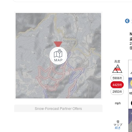
N
高度
5906
ft
4429
ft
2953
ft
mph
Snow-Forecast Partner Offers
雪
マップ
続き