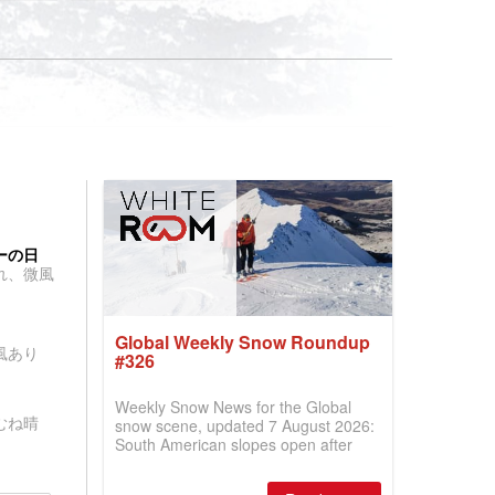
ーの日
れ、微風
Global Weekly Snow Roundup
風あり
#326
Weekly Snow News for the Global
むね晴
snow scene, updated 7 August 2026:
South American slopes open after
huge snowfalls, New Zealand posts
best conditions of season so far,