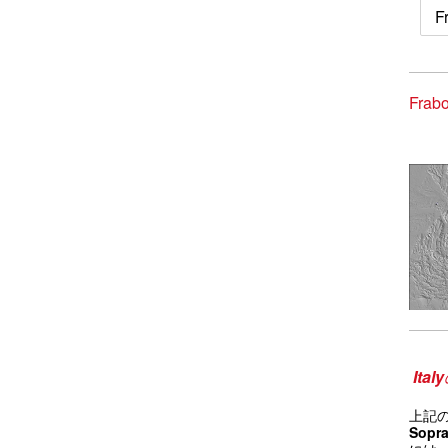
F
Fra
Italy
上記
Sopr