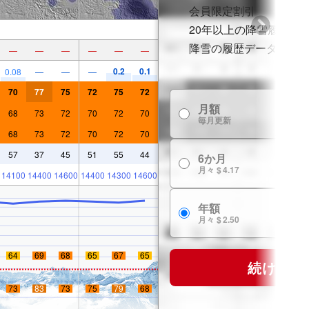
会員限定割引
20年以上の降雪履歴
降雪の履歴データ
—
—
—
—
—
—
0.2
0.1
0.08
—
—
—
70
77
75
72
75
72
月額
68
73
72
70
72
70
毎月更新
68
73
72
70
72
70
57
37
45
51
55
44
6か月
月々 $ 4.17
14100
14400
14600
14400
14300
14600
年額
月々 $ 2.50
64
69
68
65
67
65
続ける
73
83
73
75
79
68