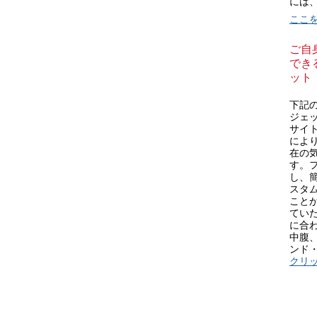
には
ここ
ご自
できる
ット
下記の
ジェ
サイ
により
在の
す。
し、
スタム
こと
てい
に合
中腹
ンド
クリ