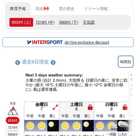
降雪予報
現在
雪の歴史
リゾート情報
8534
ft
(上)
7218
ft
(中)
5906
ft
(下)
天気図
ski hire exclusive discount
過去6日
現在
時間別
Next 3 days weather summary:
4 
気
少量の雨 (合計 2.0mm), 大抵降る 日曜日の夜に. 非常に穏
やか (最大 16°C 土曜日の午後に, 最小 12°C 金曜日の朝
少
に). 風は通常微風.
やか
に
高度
金曜日
土曜日
日曜日
7
8
9
午前
午後
夜］
午前
午後
夜］
午前
午後
夜］
午
8534
ft
7218
ft
一部曇
にわか
5906
ft
晴れる
晴れる
晴れる
晴れる
晴れる
晴れる
晴れる
晴