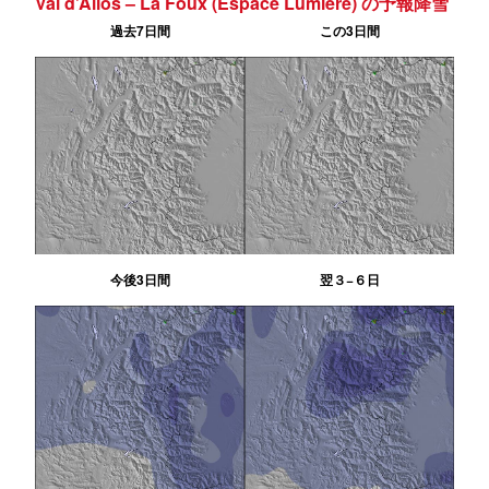
Val d’Allos – La Foux (Espace Lumière) の予報降雪
過去7日間
この3日間
今後3日間
翌３−６日