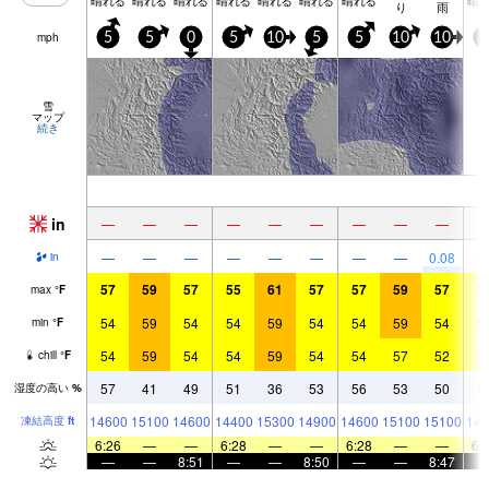
り
雨
mph
5
5
0
5
10
5
5
10
10
5
雪
マップ
続き
in
—
—
—
—
—
—
—
—
—
—
—
—
—
—
—
—
—
0.08
in
57
59
57
55
61
57
57
59
57
5
max
°
F
54
59
54
54
59
54
54
59
54
5
min
°
F
54
59
54
54
59
54
54
57
52
5
chill
°
F
57
41
49
51
36
53
56
53
50
5
湿度の高い
%
14600
15100
14600
14400
15300
14900
14600
15100
15100
144
凍結高度
ft
6:26
—
—
6:28
—
—
6:28
—
—
6:
—
—
8:51
—
—
8:50
—
—
8:47