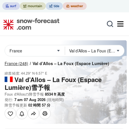
France
(248)
Val d’Allos – La Foux (Espace Lumière)
緯度/経度:
44.29° N
6.57° E
Val d’Allos – La Foux (Espace
Lumière)雪予報
Foux d'Allosの降雪予報
8534
ft
高度
発行:
7 am 07 Aug 2026
(現地時間)
降雪予報更新
02
時間
57
分