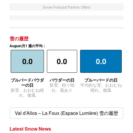
Snow-Forecast Partner Offers
雪の履歴
August月1 週の平均：
0.0
0.0
0.0
ブルバードパウダ
パウダーの日
ブルーバードの日
ーの日
新雪、時々晴
平均的な雪、おおむね
新雪、おおむね晴
れ、風あり
晴れ、微風
れ、微風
Val d’Allos – La Foux (Espace Lumière) 雪の履歴