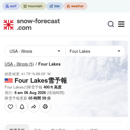
USA - Illinois
(5)
Four Lakes
緯度/経度:
41.79° N
88.09° W
Four Lakes雪予報
Four Lakesの降雪予報
400
ft
高度
発行:
6 am 06 Aug 2026
(現地時間)
降雪予報更新
05
時間
59
分