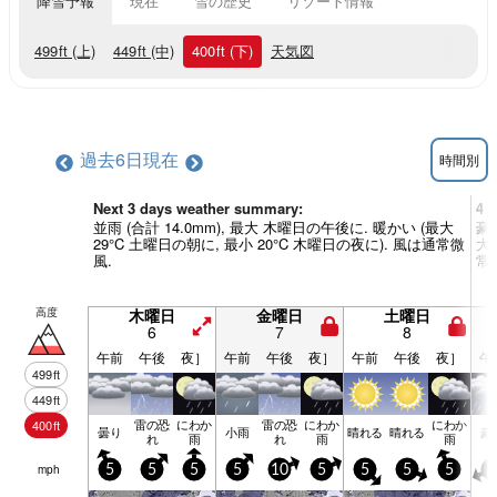
降雪予報
現在
雪の歴史
リゾート情報
499
ft
(上)
449
ft
(中)
400
ft
(下)
天気図
過去6日
現在
時間別
Next 3 days weather summary:
4 
並雨 (合計 14.0mm), 最大 木曜日の午後に. 暖かい (最大
豪雨
29°C 土曜日の朝に, 最小 20°C 木曜日の夜に). 風は通常微
大 
風.
常
高度
木曜日
金曜日
土曜日
6
7
8
午前
午後
夜］
午前
午後
夜］
午前
午後
夜］
午
499
ft
449
ft
雷の恐
にわか
雷の恐
にわか
にわか
400
ft
曇り
小雨
晴れる
晴れる
豪
れ
雨
れ
雨
雨
mph
5
5
5
5
10
5
5
5
5
5