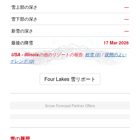
雪上部の深さ
—
雪下部の深さ
—
新雪の深さ
—
最後の降雪
17 Mar 2026
USA - Illinois
の他のリゾートの報告:
粉雪 (0)
/
状態のよい
ゲレンデ (0)
Four Lakes 雪リポート
Snow-Forecast Partner Offers
雪の履歴