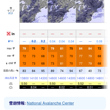
雪
マップ
続き
in
—
—
—
—
—
—
—
—
—
0.2
0.2
0.
—
0.04
0.04
0.04
—
—
0.08
in
79
75
72
79
81
75
84
84
72
7
max
°
F
72
73
68
73
81
70
77
79
68
6
min
°
F
72
73
68
73
81
70
77
79
68
6
chill
°
F
83
84
95
89
74
94
67
40
73
9
湿度の高い
%
13800
14100
14300
14600
14600
14300
14600
14800
14800
143
凍結高度
ft
5:50
—
—
5:50
—
—
5:52
—
—
5:
—
8:04
—
—
8:02
—
—
8:01
—
雪崩情報:
National Avalanche Center