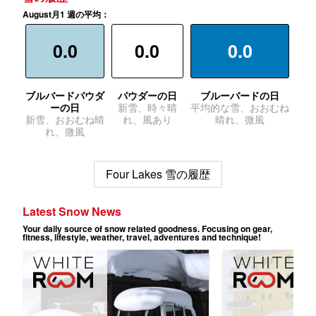
August月1 週の平均：
0.0
0.0
0.0
ブルバードパウダ
パウダーの日
ブルーバードの日
ーの日
新雪、時々晴
平均的な雪、おおむね
新雪、おおむね晴
れ、風あり
晴れ、微風
れ、微風
Four Lakes 雪の履歴