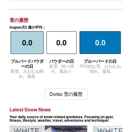
雪の履歴
August月2 週の平均：
0.0
0.0
0.0
ブルバードパウダ
パウダーの日
ブルーバードの日
ーの日
新雪、時々晴
平均的な雪、おおむね
新雪、おおむね晴
れ、風あり
晴れ、微風
れ、微風
Durau 雪の履歴