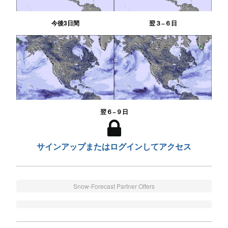
今後3日間
翌３−６日
翌６−９日
サインアップまたはログインしてアクセス
Snow-Forecast Partner Offers