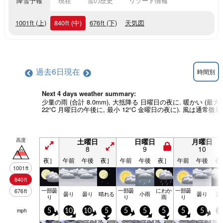
降雪予報
現在
雪の歴史
リゾート情報
1001
ft
(上)
840
ft
(中)
676
ft
(下)
天気図
過去6日
現在
時間別
Next 4 days weather summary:
少量の雨 (合計 8.0mm), 大抵降る 日曜日の夜に. 暖かい (最大
22°C 月曜日の午後に, 最小 12°C 金曜日の夜に). 風は通常微風
高度
土曜日
日曜日
月曜日
8
9
10
夜］
午前
午後
夜］
午前
午後
夜］
午前
午後
夜
1001
ft
840
ft
一部曇
一部曇
にわか
一部曇
676
ft
曇り
曇り
晴れる
小雨
曇り
曇
り
り
雨
り
mph
5
10
10
5
5
5
5
5
5
5