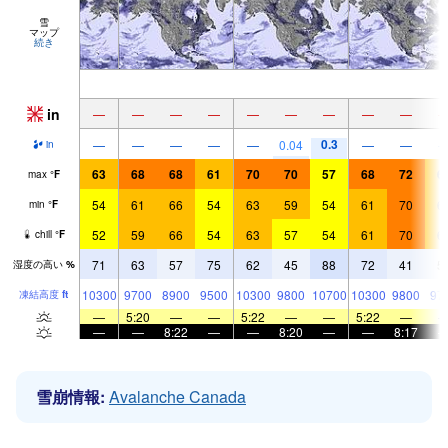
雪
マップ
続き
in
—
—
—
—
—
—
—
—
—
0.3
—
—
—
—
—
0.04
—
—
in
63
68
68
61
70
70
57
68
72
6
max
°
F
54
61
66
54
63
59
54
61
70
6
min
°
F
52
59
66
54
63
57
54
61
70
6
chill
°
F
71
63
57
75
62
45
88
72
41
5
湿度の高い
%
10300
9700
8900
9500
10300
9800
10700
10300
9800
97
凍結高度
ft
—
5:20
—
—
5:22
—
—
5:22
—
—
—
8:22
—
—
8:20
—
—
8:17
雪崩情報:
Avalanche Canada