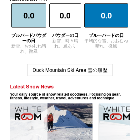
0.0
0.0
0.0
ブルバードパウダ
パウダーの日
ブルーバードの日
ーの日
新雪、時々晴
平均的な雪、おおむね
新雪、おおむね晴
れ、風あり
晴れ、微風
れ、微風
Duck Mountain Ski Area 雪の履歴