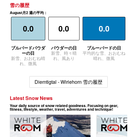
雪の履歴
August月2 週の平均：
0.0
0.0
0.0
ブルバードパウダ
パウダーの日
ブルーバードの日
ーの日
新雪、時々晴
平均的な雪、おおむね
新雪、おおむね晴
れ、風あり
晴れ、微風
れ、微風
Diemtigtal - Wiriehorn 雪の履歴