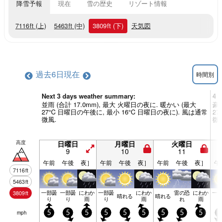
降雪予報
現在
雪の歴史
リゾート情報
7116
ft
(上)
5463
ft
(中)
3809
ft
(下)
天気図
過去6日
現在
時間別
Next 3 days weather summary:
4 
並雨 (合計 17.0mm), 最大 火曜日の夜に. 暖かい (最大
豪雨
27°C 日曜日の午後に, 最小 16°C 日曜日の夜に). 風は通常
2
微風.
微
高度
日曜日
月曜日
火曜日
9
10
11
午前
午後
夜］
午前
午後
夜］
午前
午後
夜］
午
7116
ft
5463
ft
一部曇
一部曇
にわか
一部曇
にわか
雷の恐
にわか
一
3809
ft
晴れる
晴れる
り
り
雨
り
雨
れ
雨
mph
5
5
5
5
5
5
5
5
5
0