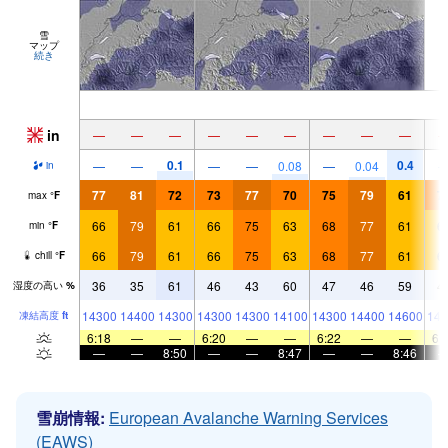
雪
マップ
続き
in
—
—
—
—
—
—
—
—
—
0.1
0.4
—
—
—
—
0.08
—
0.04
in
77
81
72
73
77
70
75
79
61
7
max
°
F
66
79
61
66
75
63
68
77
61
6
min
°
F
66
79
61
66
75
63
68
77
61
6
chill
°
F
36
35
61
46
43
60
47
46
59
4
湿度の高い
%
14300
14400
14300
14300
14300
14100
14300
14400
14600
144
凍結高度
ft
6:18
—
—
6:20
—
—
6:22
—
—
6:
—
—
8:50
—
—
8:47
—
—
8:46
雪崩情報:
European Avalanche Warning Services
(EAWS)