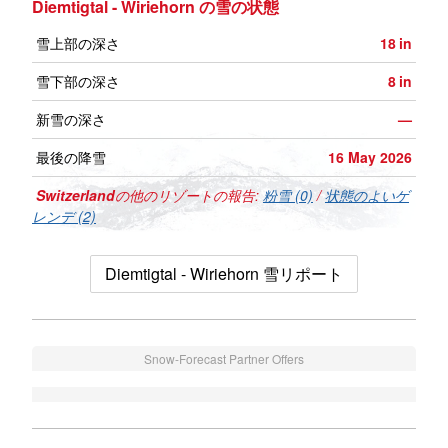
Diemtigtal - Wiriehorn の雪の状態
雪上部の深さ
18
in
雪下部の深さ
8
in
新雪の深さ
—
最後の降雪
16 May 2026
Switzerland
の他のリゾートの報告:
粉雪 (0)
/
状態のよいゲ
レンデ (2)
Diemtigtal - Wiriehorn 雪リポート
Snow-Forecast Partner Offers