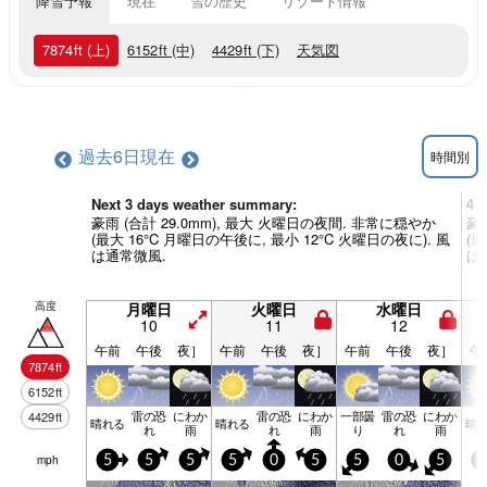
降雪予報
現在
雪の歴史
リゾート情報
7874
ft
(上)
6152
ft
(中)
4429
ft
(下)
天気図
過去6日
現在
時間別
Next 3 days weather summary:
4 
豪雨 (合計 29.0mm), 最大 火曜日の夜間. 非常に穏やか
豪
(最大 16°C 月曜日の午後に, 最小 12°C 火曜日の夜に). 風
(最
は通常微風.
は
高度
月曜日
火曜日
水曜日
10
11
12
午前
午後
夜］
午前
午後
夜］
午前
午後
夜］
午
7874
ft
6152
ft
雷の恐
にわか
雷の恐
にわか
一部曇
雷の恐
にわか
4429
ft
晴れる
晴れる
晴
れ
雨
れ
雨
り
れ
雨
mph
5
5
5
5
0
5
5
0
5
0