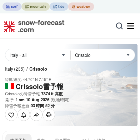
Italy
(235)
Crissolo
緯度/経度:
44.70° N
7.15° E
Crissolo雪予報
Crissoloの降雪予報
7874
ft
高度
発行:
1 am 10 Aug 2026
(現地時間)
降雪予報更新
03
時間
52
分