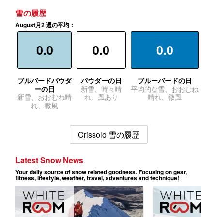
雪の履歴
August月2 週の平均：
0.0
0.0
0.0
ブルバードパウダ
パウダーの日
ブルーバードの日
ーの日
新雪、時々晴
平均的な雪、おおむね
新雪、おおむね晴
れ、風あり
晴れ、微風
れ、微風
Crissolo 雪の履歴