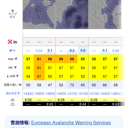
雪
マップ
続き
in
—
—
—
—
—
—
—
—
—
0.1
0.2
0.6
0.1
—
0.04
—
—
0.08
in
57
61
59
59
59
55
55
57
57
5
max
°
F
55
61
57
57
57
54
55
57
57
5
min
°
F
54
61
55
57
57
52
55
57
57
5
chill
°
F
50
59
47
52
73
65
65
66
58
5
湿度の高い
%
14400
14600
14800
14600
14100
14100
14100
14400
14600
148
凍結高度
ft
6:26
—
—
6:28
—
—
6:28
—
—
6:
—
—
8:45
—
—
8:44
—
—
8:42
雪崩情報:
European Avalanche Warning Services