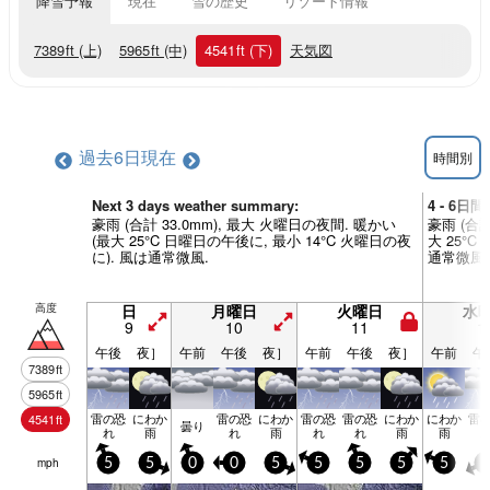
降雪予報
現在
雪の歴史
リゾート情報
7389
ft
(上)
5965
ft
(中)
4541
ft
(下)
天気図
過去6日
現在
時間別
Next 3 days weather summary:
4 - 6
豪雨 (合計 33.0mm), 最大 火曜日の夜間. 暖かい
豪雨 (合計
(最大 25°C 日曜日の午後に, 最小 14°C 火曜日の夜
大 25°C
に). 風は通常微風.
通常微風.
高度
日
月曜日
火曜日
水
9
10
11
1
午後
夜］
午前
午後
夜］
午前
午後
夜］
午前
午
7389
ft
5965
ft
雷の恐
にわか
雷の恐
にわか
雷の恐
雷の恐
にわか
にわか
雷
4541
ft
曇り
れ
雨
れ
雨
れ
れ
雨
雨
mph
5
5
0
0
5
5
5
5
5
5