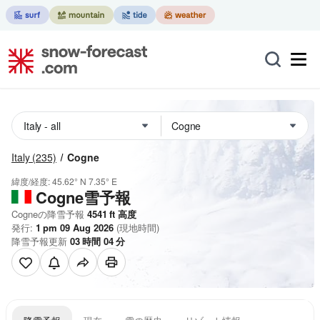
Italy
(235)
Cogne
緯度/経度:
45.62° N
7.35° E
Cogne雪予報
Cogneの降雪予報
4541
ft
高度
発行:
1 pm 09 Aug 2026
(現地時間)
降雪予報更新
03
時間
04
分