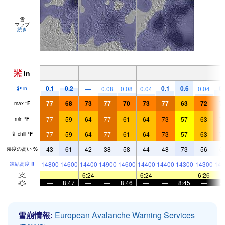
雪
マップ
続き
in
—
—
—
—
—
—
—
—
—
0.1
0.2
0.1
0.6
0.
—
0.08
0.08
0.04
0.04
in
77
68
73
77
70
73
77
63
72
7
max
°
F
77
59
64
77
61
64
73
57
63
7
min
°
F
77
59
64
77
61
64
73
57
63
7
chill
°
F
43
61
42
38
58
44
48
73
56
5
湿度の高い
%
14800
14600
14400
14900
14600
14400
14400
14300
14300
144
凍結高度
ft
—
—
6:24
—
—
6:24
—
—
6:26
—
8:47
—
—
8:46
—
—
8:45
—
雪崩情報:
European Avalanche Warning Services