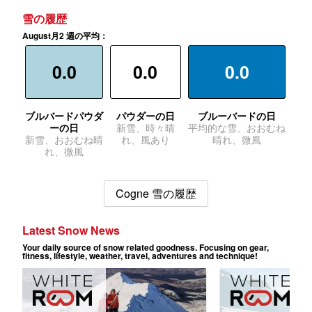
雪の履歴
August月2 週の平均：
0.0
0.0
0.0
ブルバードパウダ
パウダーの日
ブルーバードの日
ーの日
新雪、時々晴
平均的な雪、おおむね
新雪、おおむね晴
れ、風あり
晴れ、微風
れ、微風
Cogne 雪の履歴