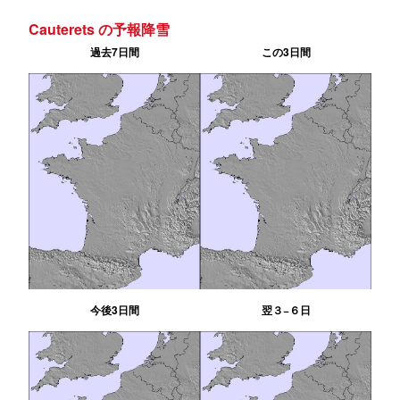
Cauterets の予報降雪
過去7日間
この3日間
今後3日間
翌３−６日