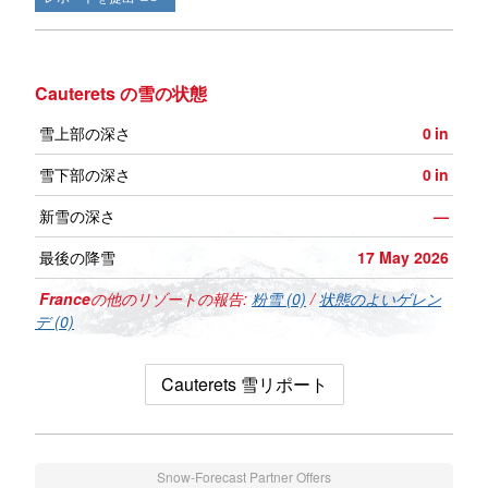
Cauterets の雪の状態
雪上部の深さ
0
in
雪下部の深さ
0
in
新雪の深さ
—
最後の降雪
17 May 2026
France
の他のリゾートの報告:
粉雪 (0)
/
状態のよいゲレン
デ (0)
Cauterets 雪リポート
Snow-Forecast Partner Offers