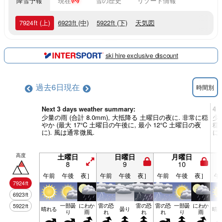
降雪予報
現在
雪の歴史
リゾート情報
7924
ft
(上)
6923
ft
(中)
5922
ft
(下)
天気図
ski hire exclusive discount
過去6日
現在
時間別
Next 3 days weather summary:
4 
少量の雨 (合計 8.0mm), 大抵降る 土曜日の夜に. 非常に穏
少
やか (最大 17°C 土曜日の午後に, 最小 12°C 土曜日の夜
穏や
に). 風は通常微風.
に
高度
土曜日
日曜日
月曜日
8
9
10
午前
午後
夜］
午前
午後
夜］
午前
午後
夜］
午
7924
ft
6923
ft
一部曇
にわか
雷の恐
雷の恐
雷の恐
一部曇
にわか
5922
ft
晴れる
曇り
晴
り
雨
れ
れ
れ
り
雨