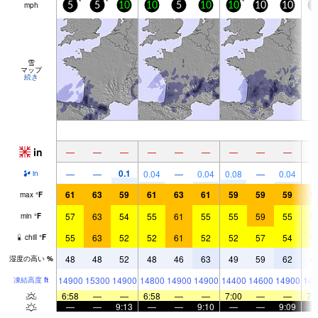
mph
5
5
10
10
5
10
10
10
10
5
雪
マップ
続き
in
—
—
—
—
—
—
—
—
—
0.1
—
—
0.04
—
0.04
0.08
—
0.04
in
61
63
59
61
63
61
59
59
59
5
max
°
F
57
63
54
55
61
55
55
59
55
5
min
°
F
55
63
52
52
61
52
52
57
54
5
chill
°
F
48
48
52
48
46
63
49
59
62
4
湿度の高い
%
14900
15300
14900
14800
14900
14900
14400
14600
14900
148
凍結高度
ft
6:58
—
—
6:58
—
—
7:00
—
—
7:
—
—
9:13
—
—
9:10
—
—
9:09