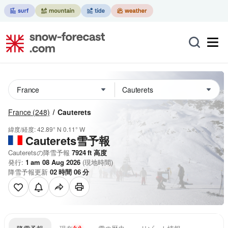
France
(248)
Cauterets
緯度/経度:
42.89° N
0.11° W
Cauterets雪予報
Cauteretsの降雪予報
7924
ft
高度
発行:
1 am 08 Aug 2026
(現地時間)
降雪予報更新
02
時間
06
分