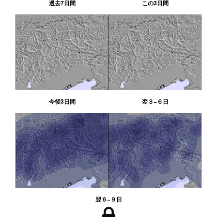
過去7日間
この3日間
今後3日間
翌３−６日
翌６−９日