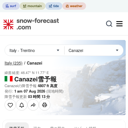
Italy
(235)
Canazei
緯度/経度:
46.47° N
11.77° E
Canazei雪予報
Canazeiの降雪予報
4807
ft
高度
発行:
1 am 07 Aug 2026
(現地時間)
降雪予報更新
03
時間
13
分