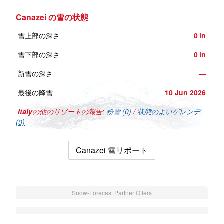
Canazei の雪の状態
雪上部の深さ
0
in
雪下部の深さ
0
in
新雪の深さ
—
最後の降雪
10 Jun 2026
Italy
の他のリゾートの報告:
粉雪 (0)
/
状態のよいゲレンデ
(0)
Canazei 雪リポート
Snow-Forecast Partner Offers