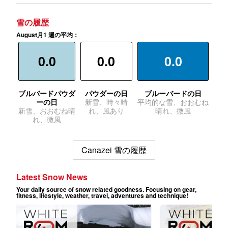
雪の履歴
August月1 週の平均：
0.0
0.0
0.0
ブルバードパウダ
パウダーの日
ブルーバードの日
ーの日
新雪、時々晴
平均的な雪、おおむね
新雪、おおむね晴
れ、風あり
晴れ、微風
れ、微風
Canazei 雪の履歴