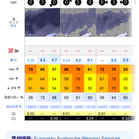
mph
0
5
0
0
5
0
0
5
0
0
雪
マップ
続き
in
—
—
—
—
—
—
—
—
—
0.4
0.7
0.2
0.1
0.2
0.3
0.08
0.04
—
0.
in
70
66
57
68
70
61
72
75
63
7
max
°
F
61
64
54
59
70
55
61
70
55
6
min
°
F
61
64
54
59
70
55
61
70
55
6
chill
°
F
58
73
88
59
61
83
58
64
80
4
湿度の高い
%
13800
13900
13300
13300
13900
14100
14400
14600
14300
141
凍結高度
ft
6:00
—
—
6:01
—
—
6:01
—
—
6:
—
—
8:36
—
—
8:34
—
—
8:32
雪崩情報:
European Avalanche Warning Services