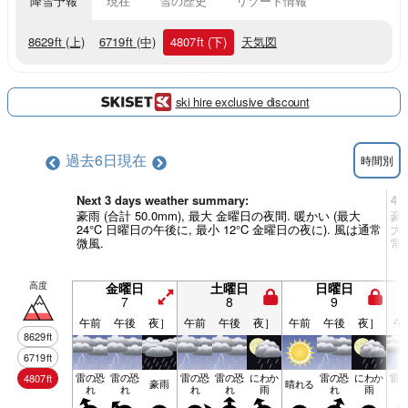
降雪予報
現在
雪の歴史
リゾート情報
8629
ft
(上)
6719
ft
(中)
4807
ft
(下)
天気図
ski hire exclusive discount
過去6日
現在
時間別
Next 3 days weather summary:
4 
豪雨 (合計 50.0mm), 最大 金曜日の夜間. 暖かい (最大
豪雨
24°C 日曜日の午後に, 最小 12°C 金曜日の夜に). 風は通常
大 
微風.
常
高度
金曜日
土曜日
日曜日
7
8
9
午前
午後
夜］
午前
午後
夜］
午前
午後
夜］
午
8629
ft
6719
ft
雷の恐
雷の恐
雷の恐
雷の恐
にわか
雷の恐
にわか
雷
4807
ft
豪雨
晴れる
れ
れ
れ
れ
雨
れ
雨