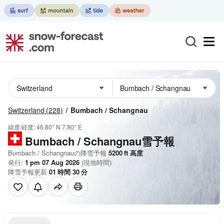
Switzerland
(228)
Bumbach / Schangnau
緯度/経度:
46.80° N
7.90° E
Bumbach / Schangnau雪予報
Bumbach / Schangnauの降雪予報
5200
ft
高度
発行:
1 pm 07 Aug 2026
(現地時間)
降雪予報更新
01
時間
30
分