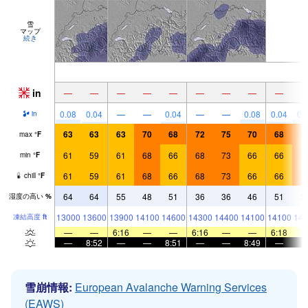
雪
マップ
続き
in
—
—
—
—
—
—
—
—
—
0.08
0.04
—
—
0.04
—
—
0.08
0.04
0.
in
63
63
63
70
68
72
75
70
68
7
max
°
F
61
59
61
68
66
68
73
66
66
7
min
°
F
61
59
61
68
66
68
73
66
66
7
chill
°
F
64
64
55
48
51
36
36
46
51
5
湿度の高い
%
13000
13600
13900
14100
14600
14300
14400
14100
14100
141
凍結高度
ft
—
—
6:16
—
—
6:16
—
—
6:18
—
8:52
—
—
8:51
—
—
8:49
—
雪崩情報:
European Avalanche Warning Services
(EAWS)