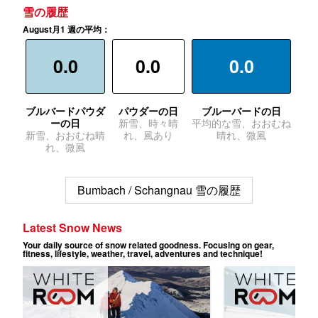
雪の履歴
August月1 週の平均：
0.0
0.0
0.0
ブルバードパウダ
パウダーの日
ブルーバードの日
ーの日
新雪、時々晴
平均的な雪、おおむね
新雪、おおむね晴
れ、風あり
晴れ、微風
れ、微風
Bumbach / Schangnau 雪の履歴