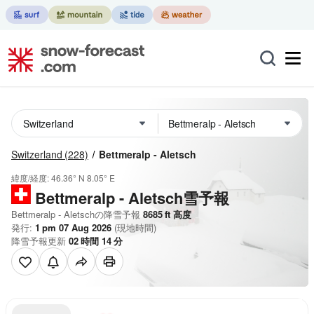
Switzerland
(228)
Bettmeralp - Aletsch
緯度/経度:
46.36° N
8.05° E
Bettmeralp - Aletsch雪予報
Bettmeralp - Aletschの降雪予報
8685
ft
高度
発行:
1 pm 07 Aug 2026
(現地時間)
降雪予報更新
02
時間
14
分