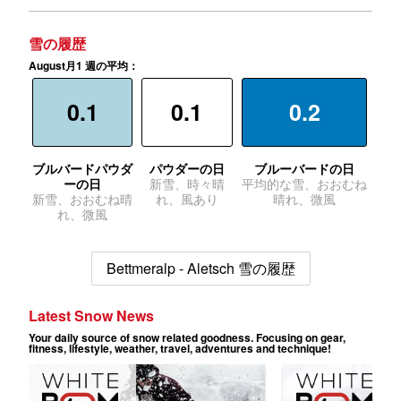
雪の履歴
August月1 週の平均：
0.1
0.1
0.2
ブルバードパウダ
パウダーの日
ブルーバードの日
ーの日
新雪、時々晴
平均的な雪、おおむね
新雪、おおむね晴
れ、風あり
晴れ、微風
れ、微風
Bettmeralp - Aletsch 雪の履歴