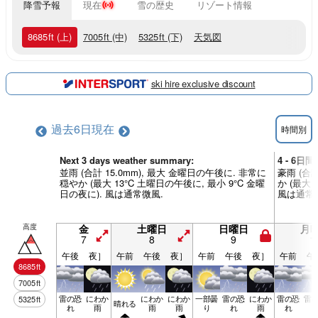
降雪予報
現在
雪の歴史
リゾート情報
8685
ft
(上)
7005
ft
(中)
5325
ft
(下)
天気図
ski hire exclusive discount
過去6日
現在
時間別
Next 3 days weather summary:
4 - 6日間
並雨 (合計 15.0mm), 最大 金曜日の午後に. 非常に
豪雨 (合
穏やか (最大 13°C 土曜日の午後に, 最小 9°C 金曜
か (最大 
日の夜に). 風は通常微風.
風は通常
高度
金
土曜日
日曜日
月
7
8
9
1
午後
夜］
午前
午後
夜］
午前
午後
夜］
午前
午
8685
ft
7005
ft
雷の恐
にわか
にわか
にわか
一部曇
雷の恐
にわか
雷の恐
雷
5325
ft
晴れる
れ
雨
雨
雨
り
れ
雨
れ