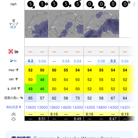
mph
5
5
5
5
5
0
0
0
0
5
雪
マップ
続き
in
—
—
—
—
—
—
—
—
—
0.2
0.2
0.
0.04
—
0.04
0.04
—
0.08
0.04
in
52
50
50
55
54
54
55
54
54
5
max
°
F
50
48
50
54
50
52
55
52
52
5
min
°
F
48
46
50
54
50
52
55
52
52
5
chill
°
F
85
57
62
58
73
52
58
67
64
6
湿度の高い
%
13600
13900
13600
14600
14300
14300
14800
14300
14300
144
凍結高度
ft
—
—
6:16
—
—
6:16
—
—
6:18
—
8:51
—
—
8:49
—
—
8:47
—