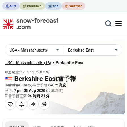
USA - Massachusetts
(13)
Berkshire East
緯度/経度:
42.63° N
72.87° W
Berkshire East雪予報
Berkshire Eastの降雪予報
640
ft
高度
発行:
7 pm 08 Aug 2026
(現地時間)
降雪予報更新
04
時間
31
分