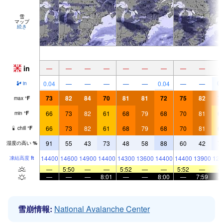
雪
マップ
続き
in
—
—
—
—
—
—
—
—
—
0.
0.04
—
—
—
—
—
0.04
—
—
in
73
82
84
70
81
81
72
75
82
7
max
°
F
66
73
82
61
68
79
68
70
81
6
min
°
F
66
73
82
61
68
79
68
70
81
6
chill
°
F
91
55
43
73
48
58
88
60
42
7
湿度の高い
%
14400
14600
14900
14400
14300
13600
14400
14400
13900
125
凍結高度
ft
—
5:50
—
—
5:52
—
—
5:52
—
—
—
—
8:01
—
—
8:00
—
7:59
雪崩情報:
National Avalanche Center