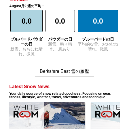
August月2 週の平均：
0.0
0.0
0.0
ブルバードパウダ
パウダーの日
ブルーバードの日
ーの日
新雪、時々晴
平均的な雪、おおむね
新雪、おおむね晴
れ、風あり
晴れ、微風
れ、微風
Berkshire East 雪の履歴