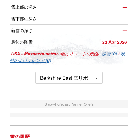
雪上部の深さ
—
雪下部の深さ
—
新雪の深さ
—
最後の降雪
22 Apr 2026
USA - Massachusetts
の他のリゾートの報告:
粉雪 (0)
/
状
態のよいゲレンデ (0)
Berkshire East 雪リポート
Snow-Forecast Partner Offers
雪の履歴