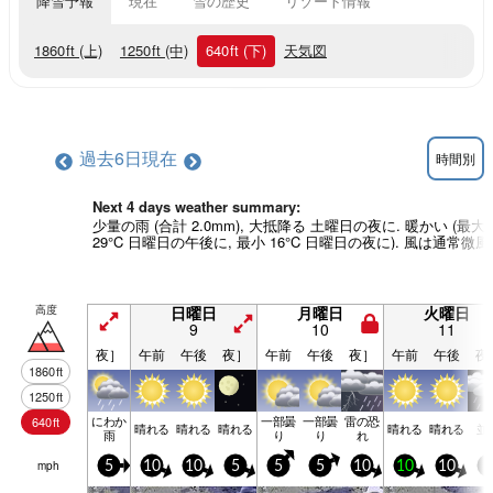
降雪予報
現在
雪の歴史
リゾート情報
1860
ft
(上)
1250
ft
(中)
640
ft
(下)
天気図
過去6日
現在
時間別
Next 4 days weather summary:
少量の雨 (合計 2.0mm), 大抵降る 土曜日の夜に. 暖かい (最大
29°C 日曜日の午後に, 最小 16°C 日曜日の夜に). 風は通常微風
高度
日曜日
月曜日
火曜日
9
10
11
夜］
午前
午後
夜］
午前
午後
夜］
午前
午後
夜
1860
ft
1250
ft
にわか
一部曇
一部曇
雷の恐
640
ft
晴れる
晴れる
晴れる
晴れる
晴れる
並
雨
り
り
れ
mph
5
10
10
5
5
5
10
10
10
5