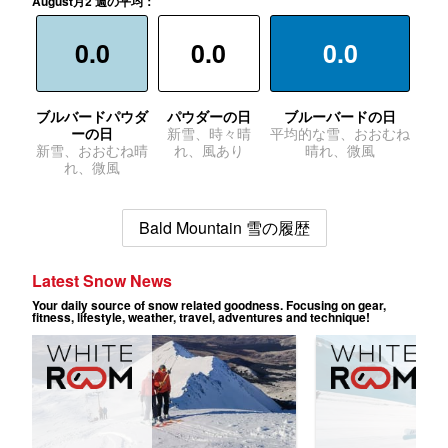
August月2 週の平均：
0.0
0.0
0.0
ブルバードパウダ
パウダーの日
ブルーバードの日
ーの日
新雪、時々晴
平均的な雪、おおむね
新雪、おおむね晴
れ、風あり
晴れ、微風
れ、微風
Bald Mountain 雪の履歴