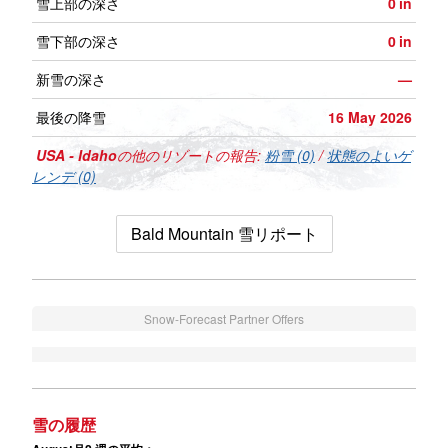
雪上部の深さ
0
in
雪下部の深さ
0
in
新雪の深さ
—
最後の降雪
16 May 2026
USA - Idaho
の他のリゾートの報告:
粉雪 (0)
/
状態のよいゲ
レンデ (0)
Bald Mountain 雪リポート
Snow-Forecast Partner Offers
雪の履歴