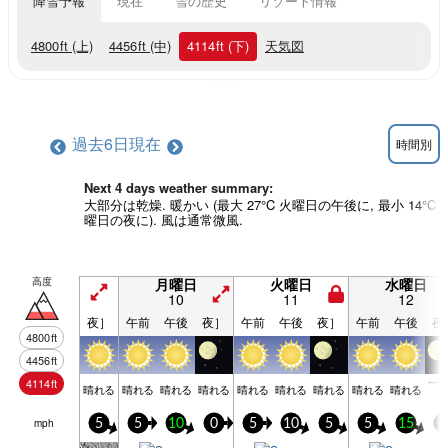
降雪予報
現在
雪の歴史
リゾート情報
4800
ft
(上)
4456
ft
(中)
4114
ft
(下)
天気図
過去6日
現在
時間別
Next 4 days weather summary:
大部分は乾燥. 暖かい (最大 27°C 火曜日の午後に, 最小 14°C 
曜日の夜に). 風は通常微風.
高度
月曜日
火曜日
水曜日
10
11
12
夜］
午前
午後
夜］
午前
午後
夜］
午前
午後
夜
4800
ft
4456
ft
一
4114
ft
晴れる
晴れる
晴れる
晴れる
晴れる
晴れる
晴れる
晴れる
晴れる
mph
5
5
10
0
5
10
5
5
15
5