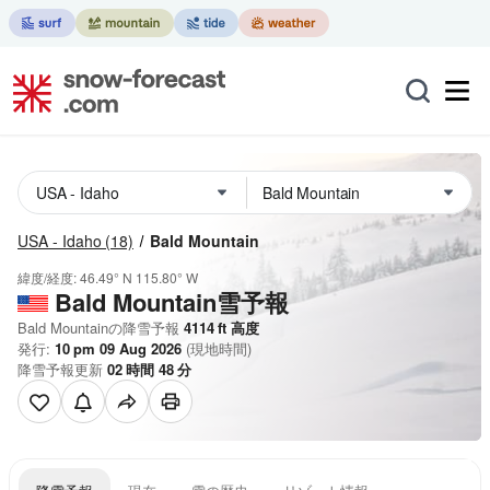
USA - Idaho
(18)
Bald Mountain
緯度/経度:
46.49° N
115.80° W
Bald Mountain雪予報
Bald Mountainの降雪予報
4114
ft
高度
発行:
10 pm 09 Aug 2026
(現地時間)
降雪予報更新
02
時間
48
分