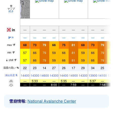
雪
マップ
続き
in
—
—
—
—
—
—
—
—
—
—
—
—
—
—
—
—
—
—
in
68
73
79
66
75
81
68
73
79
6
max
°
F
57
66
79
59
66
81
59
66
79
5
min
°
F
57
66
79
59
66
81
59
66
79
5
chill
°
F
22
23
14
27
26
17
29
34
25
4
湿度の高い
%
14400
14300
14600
14300
14400
14900
14300
13900
14100
139
凍結高度
ft
—
5:33
—
—
5:35
—
—
5:37
—
—
—
—
8:00
—
7:59
—
—
7:58
雪崩情報:
National Avalanche Center