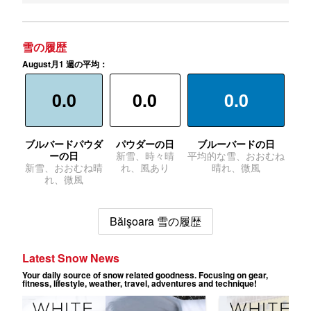
雪の履歴
August月1 週の平均：
0.0
0.0
0.0
ブルバードパウダ
パウダーの日
ブルーバードの日
ーの日
新雪、時々晴
平均的な雪、おおむね
新雪、おおむね晴
れ、風あり
晴れ、微風
れ、微風
Băişoara 雪の履歴