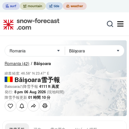
Romania
(42)
Băişoara
緯度/経度:
46.58° N
23.47° E
Băişoara雪予報
Baisoaraの降雪予報
4111
ft
高度
発行:
8 pm 06 Aug 2026
(現地時間)
降雪予報更新
01
時間
10
分