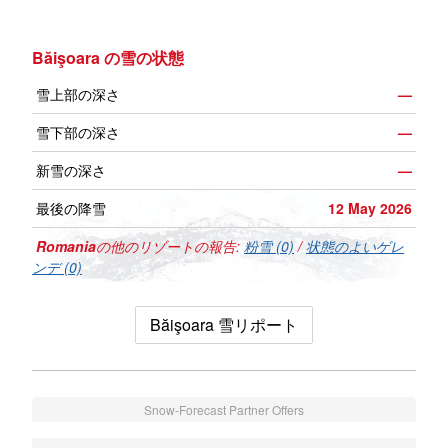
Băişoara の雪の状態
雪上部の深さ
—
雪下部の深さ
—
新雪の深さ
—
最後の降雪
12 May 2026
Romania
の他のリゾートの報告:
粉雪 (0)
/
状態のよいゲレ
ンデ (0)
Băişoara 雪リポート
Snow-Forecast Partner Offers