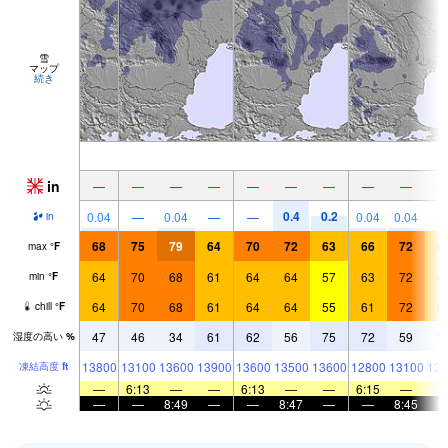
雪
マップ
続き
in
—
—
—
—
—
—
—
—
—
0.4
0.2
0.04
—
0.04
—
—
0.04
0.04
in
68
75
79
64
70
72
63
66
72
6
max
°
F
64
70
68
61
64
64
57
63
72
6
min
°
F
64
70
68
61
64
64
55
61
72
6
chill
°
F
47
46
34
61
62
56
75
72
59
5
湿度の高い
%
13800
13100
13600
13900
13600
13500
13600
12800
13100
136
凍結高度
ft
—
6:13
—
—
6:13
—
—
6:15
—
—
—
8:49
—
—
8:47
—
—
8:45