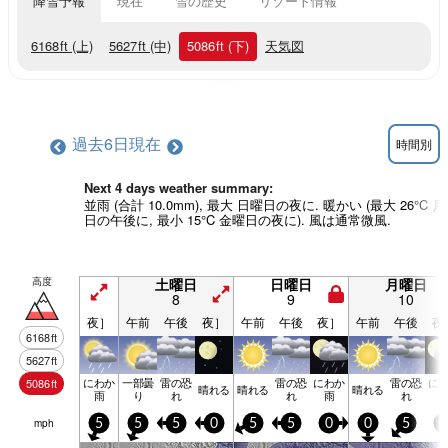
降雪予報
現在
雪の歴史
リゾート情報
6168
ft
(上)
5627
ft
(中)
5086
ft
(下)
天気図
過去6日
現在
時間別
Next 4 days weather summary:
並雨 (合計 10.0mm), 最大 日曜日の夜に. 暖かい (最大 26°C 
日の午後に, 最小 15°C 金曜日の夜に). 風は通常微風.
高度
土曜日
日曜日
月曜日
8
9
10
夜］
午前
午後
夜］
午前
午後
夜］
午前
午後
夜
6168
ft
5627
ft
にわか
一部曇
雷の恐
雷の恐
にわか
雷の恐
に
5086
ft
晴れる
晴れる
晴れる
雨
り
れ
れ
雨
れ
mph
5
5
5
0
5
5
0
0
5
5