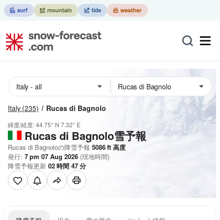
Italy
(235)
Rucas di Bagnolo
緯度/経度:
44.75° N
7.32° E
Rucas di Bagnolo雪予報
Rucas di Bagnoloの降雪予報
5086
ft
高度
発行:
7 pm 07 Aug 2026
(現地時間)
降雪予報更新
02
時間
47
分