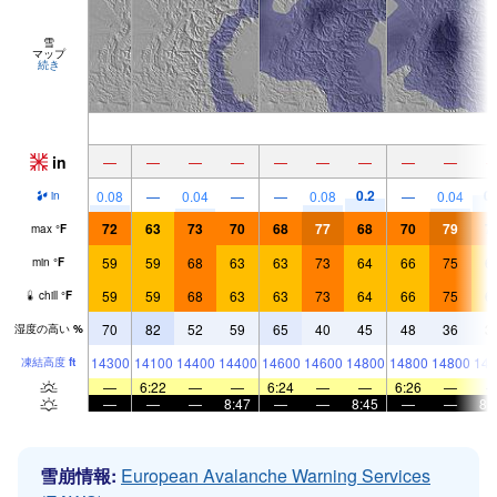
雪
マップ
続き
in
—
—
—
—
—
—
—
—
—
0.2
0.
0.08
—
0.04
—
—
0.08
—
0.04
in
72
63
73
70
68
77
68
70
79
7
max
°
F
59
59
68
63
63
73
64
66
75
6
min
°
F
59
59
68
63
63
73
64
66
75
6
chill
°
F
70
82
52
59
65
40
45
48
36
3
湿度の高い
%
14300
14100
14400
14400
14600
14600
14800
14800
14800
148
凍結高度
ft
—
6:22
—
—
6:24
—
—
6:26
—
—
—
—
8:47
—
—
8:45
—
—
8:
雪崩情報:
European Avalanche Warning Services