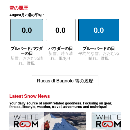
雪の履歴
August月2 週の平均：
0.0
0.0
0.0
ブルバードパウダ
パウダーの日
ブルーバードの日
ーの日
新雪、時々晴
平均的な雪、おおむね
新雪、おおむね晴
れ、風あり
晴れ、微風
れ、微風
Rucas di Bagnolo 雪の履歴