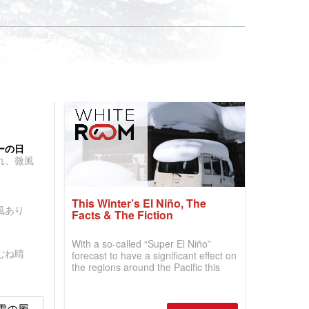
ーの日
れ、微風
This Winter’s El Niño, The
風あり
Facts & The Fiction
With a so-called “Super El Niño”
むね晴
forecast to have a significant effect on
the regions around the Pacific this
winter, the question skiers are asking
is simple: book now or wait, and
where are the best odds?
0 雪の履