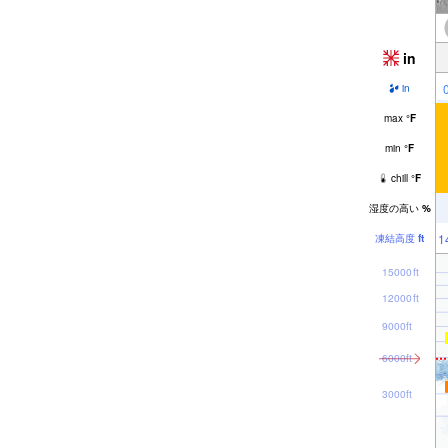
in
in
max
°
F
min
°
F
chill
°
F
湿度の高い
%
1
凍結高度
ft
15000ft
12000ft
9000ft
6000ft
3000ft