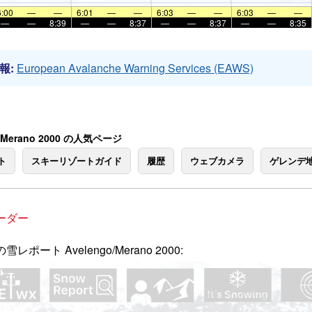
6:00
—
—
6:01
—
—
6:03
—
—
6:03
—
—
—
—
8:39
—
—
8:37
—
—
8:37
—
—
8:35
報:
European Avalanche Warning Services (EAWS)
o/Merano 2000 の人気ページ
ト
スキーリゾートガイド
履歴
ウェブカメラ
ゲレンデ
ーダー
雪レポート Avelengo/Merano 2000: