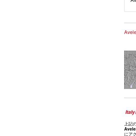
Avel
Italy
上記
Avel
にア