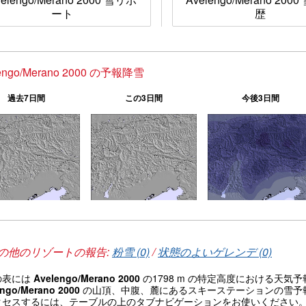
ート
歴
engo/Merano 2000 の予報降雪
過去7日間
この3日間
今後3日間
の他のリゾートの報告:
粉雪 (0)
/
状態のよいゲレンデ (0)
の表には
Avelengo/Merano 2000
の1798 m の特定高度における天
engo/Merano 2000
の山頂、中腹、麓にあるスキーステーションの雪予
クセスするには、テーブルの上のタブナビゲーションをお使いください