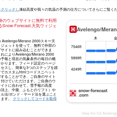
。
をクリックし
凍結高度や我々の気温の予測の仕方についてさらにご覧く
身のウェブサイトに無料で利用
Snow-Forecast.天気ウィジェ
Avelengo/Merano 2000スキー天
ィジェットを使って、無料で外部の
ブサイトに組み込むことができま
によりAvelengo/Merano 2000
の予報と現在の気象条件の毎日の概
分かります。フィード設定のページ
クセスし、簡単な3つのステップを踏
でカスタムhtmlコードスニペット
得することができ、ご自身のサイト
り付けていただけます。ご自身のウ
サイトに合わせて、雪予報の高度
の頂上、中腹、ふもとのリフト）や
トル法/ポンド・ヤード法を選ぶこと
きます。
クリックしてコードを取得
View the full Avelen