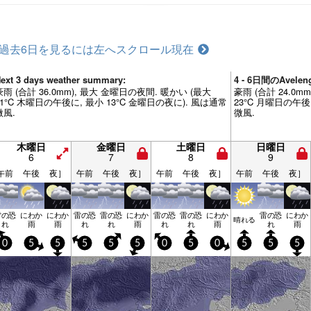
過去6日を見るには左へスクロール
現在
ext 3 days weather summary:
4 - 6日間のAvele
豪雨 (合計 36.0mm), 最大 金曜日の夜間. 暖かい (最大
豪雨 (合計 24.0m
21°C 木曜日の午後に, 最小 13°C 金曜日の夜に). 風は通常
23°C 月曜日の午後
微風.
微風.
木曜日
金曜日
土曜日
日曜日
6
7
8
9
午前
午後
夜］
午前
午後
夜］
午前
午後
夜］
午前
午後
夜］
雷の恐
にわか
にわか
雷の恐
雷の恐
にわか
雷の恐
雷の恐
にわか
雷の恐
にわか
晴れる
れ
雨
雨
れ
れ
雨
れ
れ
雨
れ
雨
0
5
5
5
5
5
0
5
0
5
5
5