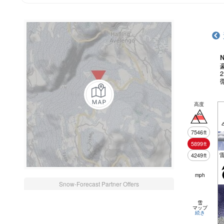
N
高度
7546
ft
5899
ft
4249
ft
mph
Snow-Forecast Partner Offers
雪
マップ
続き