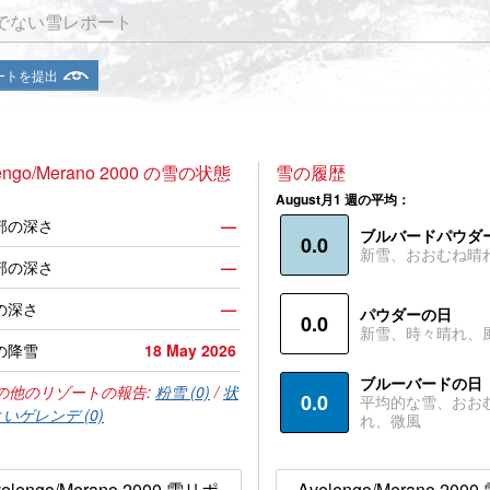
でない雪レポート
ートを提出
engo/Merano 2000 の雪の状態
雪の履歴
August月1 週の平均：
部の深さ
—
ブルバードパウダ
0.0
新雪、おおむね晴
部の深さ
—
の深さ
—
パウダーの日
0.0
新雪、時々晴れ、
の降雪
18 May 2026
ブルーバードの日
の他のリゾートの報告:
粉雪 (0)
/
状
0.0
平均的な雪、おお
いゲレンデ (0)
れ、微風
elengo/Merano 2000 雪リポ
Avelengo/Merano 200