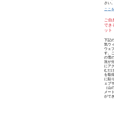
さい
ここ
ご自
できる
ット
下記の 
気ウ
ウェ
す。これ
の雪
況が
にア
むだけ
を取
に貼
ェブ
（山
メー
がで