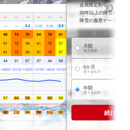
会員限定割引
20年以上の降雪履歴
—
—
—
—
—
—
降雪の履歴データ
0.2
0.3
—
—
0.08
0.08
66
73
70
64
70
61
61
72
59
61
70
57
月額
毎月更新
61
72
59
61
70
57
44
31
67
57
44
69
6か月
14600
15100
14300
14100
14600
14100
月々 $ 4.17
年額
月々 $ 2.50
57
64
58
56
62
54
続ける
68
81
64
68
77
60