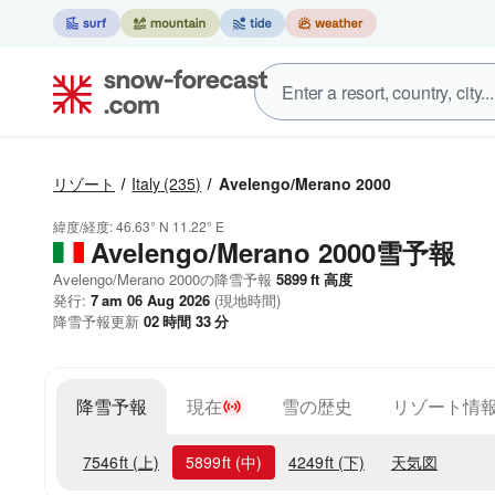
リゾート
Italy
(235)
Avelengo/Merano 2000
緯度/経度:
46.63° N
11.22° E
Avelengo/Merano 2000雪予報
Avelengo/Merano 2000の降雪予報
5899
ft
高度
発行:
7 am 06 Aug 2026
(現地時間)
降雪予報更新
02
時間
33
分
降雪予報
現在
雪の歴史
リゾート情
7546
ft
(上)
5899
ft
(中)
4249
ft
(下)
天気図