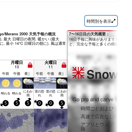
時間別を表示
ngo/Merano 2000 天気予報の概況
7〜16日目の天気概要：
m), 最大 日曜日の夜間. 暖かい (最大
16日予報に興味がありますか？Pro
に, 最小 14°C 日曜日の朝に). 風は通常
と、完全な予報と多くの機能を利用
月曜日
火曜日
10
11
Snow
Pr
午前
午後
夜］
午前
午後
夜］
にわか
雷の恐
雷の恐
にわか
晴れる
晴れる
雨
れ
れ
雨
Go pro and carve into:
5
5
5
0
0
5
時間ごとおよび16日間
高速で広告なしのブラ
アプリとウェブでフル
除