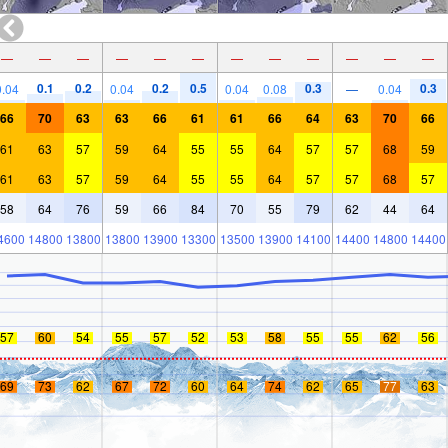
—
—
—
—
—
—
—
—
—
—
—
—
0.1
0.2
0.2
0.5
0.3
0.3
0.04
0.04
0.04
0.08
—
0.04
66
70
63
63
66
61
61
66
64
63
70
66
61
63
57
59
64
55
55
64
57
57
68
59
61
63
57
59
64
55
55
64
57
57
68
57
58
64
76
59
66
84
70
55
79
62
44
64
4600
14800
13800
13800
13900
13300
13500
13900
14100
14400
14800
14400
57
60
54
55
57
52
53
58
55
55
62
56
69
73
62
67
72
60
64
74
62
65
77
63