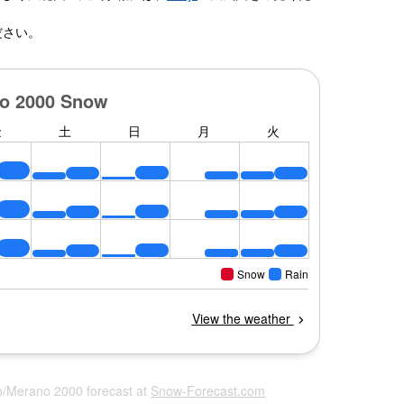
ださい。
go/Merano 2000 forecast at
Snow-Forecast.com