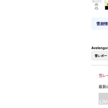
海の水位
雪崩情
Aveleng
雪レポー
雪レ
最新の