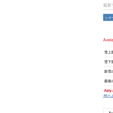
最新
レポ
Avel
雪上
雪下
新雪
最後
Italy
態のよ
Av