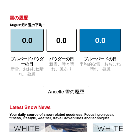
雪の履歴
August月2 週の平均：
0.0
0.0
0.0
ブルバードパウダ
パウダーの日
ブルーバードの日
ーの日
新雪、時々晴
平均的な雪、おおむね
新雪、おおむね晴
れ、風あり
晴れ、微風
れ、微風
Ancelle 雪の履歴