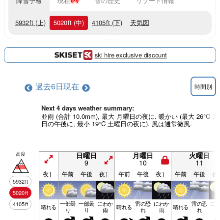
降雪予報
現在
雪の歴史
リゾート情報
5932
ft
(上)
5020
ft
(中)
4105
ft
(下)
天気図
ski hire exclusive discount
過去6日
現在
時間別
Next 4 days weather summary:
並雨 (合計 10.0mm), 最大 月曜日の夜に. 暖かい (最大 26°C 
日の午後に, 最小 19°C 土曜日の夜に). 風は通常微風.
高度
日曜日
月曜日
火曜日
9
10
11
夜］
午前
午後
夜］
午前
午後
夜］
午前
午後
夜
5932
ft
5020
ft
一部曇
一部曇
にわか
雷の恐
にわか
雷の恐
に
4105
ft
晴れる
晴れる
晴れる
り
り
雨
れ
雨
れ