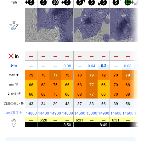
mph
5
5
10
5
5
5
5
5
10
5
雪
マップ
続き
in
—
—
—
—
—
—
—
—
—
0.2
0.
—
—
—
0.08
—
0.04
—
0.08
in
75
73
77
73
73
79
72
73
79
6
max
°
F
66
68
75
66
68
77
66
70
68
6
min
°
F
66
68
75
66
68
77
66
70
68
6
chill
°
F
43
34
29
48
37
33
56
39
56
4
湿度の高い
%
14800
14400
14900
14800
14600
15300
14900
14600
14600
146
凍結高度
ft
—
6:28
—
—
6:31
—
—
6:31
—
—
—
—
8:50
—
—
8:49
—
—
8: