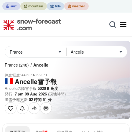
France
(248)
Ancelle
緯度/経度:
44.63° N
6.20° E
Ancelle雪予報
Ancelleの降雪予報
5020
ft
高度
発行:
7 pm 08 Aug 2026
(現地時間)
降雪予報更新
02
時間
51
分