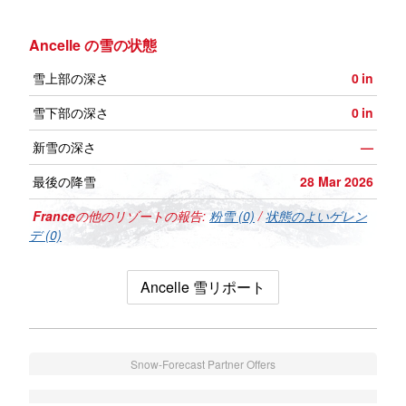
Ancelle の雪の状態
雪上部の深さ
0
in
雪下部の深さ
0
in
新雪の深さ
—
最後の降雪
28 Mar 2026
France
の他のリゾートの報告:
粉雪 (0)
/
状態のよいゲレン
デ (0)
Ancelle 雪リポート
Snow-Forecast Partner Offers