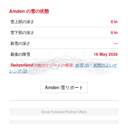
Amden の雪の状態
雪上部の深さ
0
in
雪下部の深さ
0
in
新雪の深さ
—
最後の降雪
16 May 2026
Switzerland
の他のリゾートの報告:
粉雪 (0)
/
状態のよいゲ
レンデ (2)
Amden 雪リポート
Snow-Forecast Partner Offers