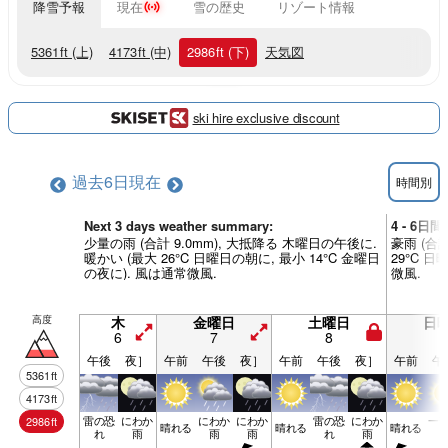
降雪予報
現在
雪の歴史
リゾート情報
5361
ft
(上)
4173
ft
(中)
2986
ft
(下)
天気図
ski hire exclusive discount
過去6日
現在
時間別
Next 3 days weather summary:
4 - 6
少量の雨 (合計 9.0mm), 大抵降る 木曜日の午後に.
豪雨 (合計
暖かい (最大 26°C 日曜日の朝に, 最小 14°C 金曜日
29°C 
の夜に). 風は通常微風.
微風.
高度
木
金曜日
土曜日
日
6
7
8
9
午後
夜］
午前
午後
夜］
午前
午後
夜］
午前
午
5361
ft
4173
ft
雷の恐
にわか
にわか
にわか
雷の恐
にわか
一
2986
ft
晴れる
晴れる
晴れる
れ
雨
雨
雨
れ
雨