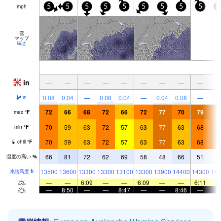
mph
5
5
5
5
5
5
5
5
5
5
雪
マップ
続き
in
—
—
—
—
—
—
—
—
—
0.08
0.04
—
0.08
0.04
—
0.04
0.08
—
in
72
66
68
72
66
72
77
70
79
8
max
°
F
70
59
63
72
57
63
77
63
68
8
min
°
F
70
59
63
72
57
63
77
63
68
8
chill
°
F
66
81
72
62
69
58
48
66
51
3
湿度の高い
%
13500
13600
13300
13300
13100
13300
13900
14400
14300
144
凍結高度
ft
—
—
6:09
—
—
6:09
—
—
6:11
—
8:50
—
—
8:47
—
—
8:46
—