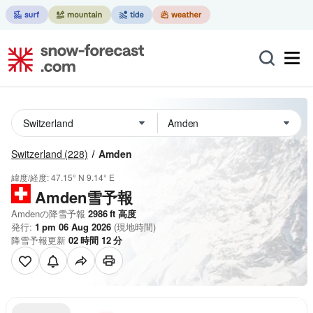
Switzerland
(228)
Amden
緯度/経度:
47.15° N
9.14° E
Amden雪予報
Amdenの降雪予報
2986
ft
高度
発行:
1 pm 06 Aug 2026
(現地時間)
降雪予報更新
02
時間
12
分