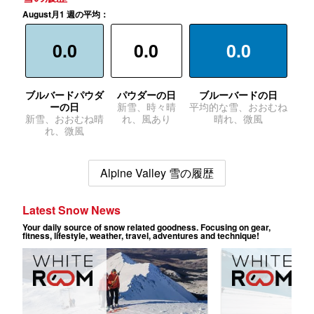
August月1 週の平均：
0.0
0.0
0.0
ブルバードパウダ
パウダーの日
ブルーバードの日
ーの日
新雪、時々晴
平均的な雪、おおむね
新雪、おおむね晴
れ、風あり
晴れ、微風
れ、微風
Alpine Valley 雪の履歴