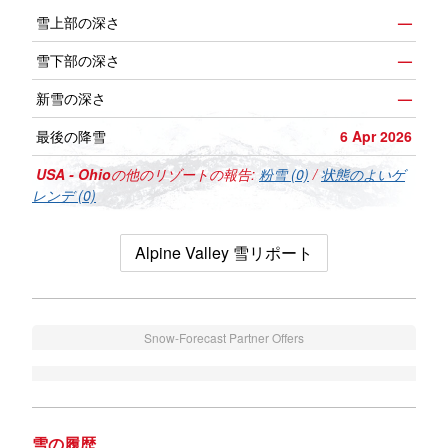
雪上部の深さ
—
雪下部の深さ
—
新雪の深さ
—
最後の降雪
6 Apr 2026
USA - Ohio
の他のリゾートの報告:
粉雪 (0)
/
状態のよいゲ
レンデ (0)
Alpine Valley 雪リポート
Snow-Forecast Partner Offers
雪の履歴