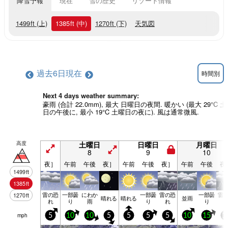
降雪予報
現在
雪の歴史
リゾート情報
1499
ft
(上)
1385
ft
(中)
1270
ft
(下)
天気図
過去6日
現在
時間別
Next 4 days weather summary:
豪雨 (合計 22.0mm), 最大 日曜日の夜間. 暖かい (最大 29°C 
日の午後に, 最小 19°C 土曜日の夜に). 風は通常微風.
高度
土曜日
日曜日
月曜日
8
9
10
夜］
午前
午後
夜］
午前
午後
夜］
午前
午後
夜
1499
ft
1385
ft
雷の恐
一部曇
にわか
一部曇
雷の恐
一部曇
雷
1270
ft
晴れる
晴れる
並雨
れ
り
雨
り
れ
り
mph
5
10
10
5
5
5
5
10
15
1