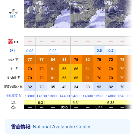
雪
マップ
続き
in
—
—
—
—
—
—
—
—
—
0.5
0.2
0.
0.08
—
0.08
—
—
—
—
in
77
77
84
81
75
82
75
72
79
7
max
°
F
70
70
81
66
66
81
70
70
79
7
min
°
F
70
70
81
66
66
81
70
70
79
7
chill
°
F
82
70
35
49
34
33
93
82
70
9
湿度の高い
%
13900
14100
13600
14400
14800
14800
13900
14800
15400
148
凍結高度
ft
—
6:31
—
—
6:31
—
—
6:33
—
—
—
—
8:45
—
—
8:44
—
—
8:
雪崩情報:
National Avalanche Center