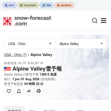
USA - Ohio
(7)
Alpine Valley
緯度/経度:
42.70° N
83.30° W
Alpine Valley雪予報
Alpine Valleyの降雪予報
1385
ft
高度
発行:
7 pm 07 Aug 2026
(現地時間)
降雪予報更新
04
時間
25
分