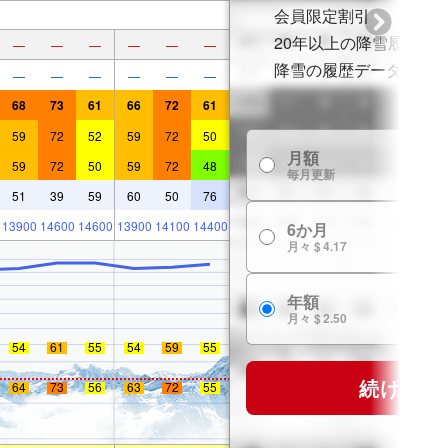
会員限定割引
20年以上の降雪履歴
—
—
—
—
—
—
降雪の履歴データ
—
—
—
—
—
—
68
73
61
66
72
61
59
72
52
59
72
50
月額
59
72
50
59
72
48
毎月更新
51
39
59
60
50
76
13900
14600
14600
13900
14100
14400
6か月
月々 $ 4.17
年額
月々 $ 2.50
54
61
55
54
59
55
続ける
64
73
56
63
72
55