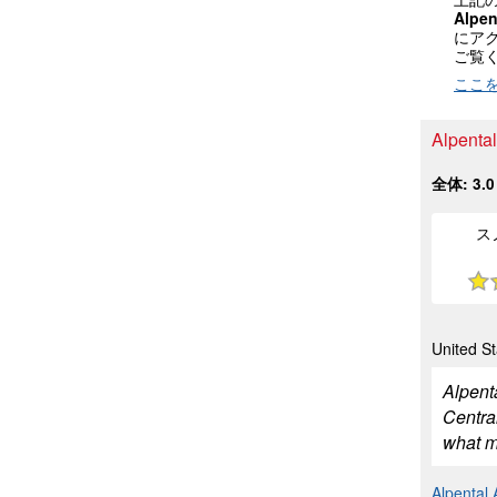
Alpen
にア
ご覧
ここ
Alpen
全体:
3.0
ス
United S
Alpenta
Central
what ma
Alpen