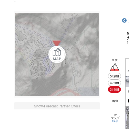
N
高度
5420
ft
4278
ft
3140
ft
mph
Snow-Forecast Partner Offers
雪
マップ
続き