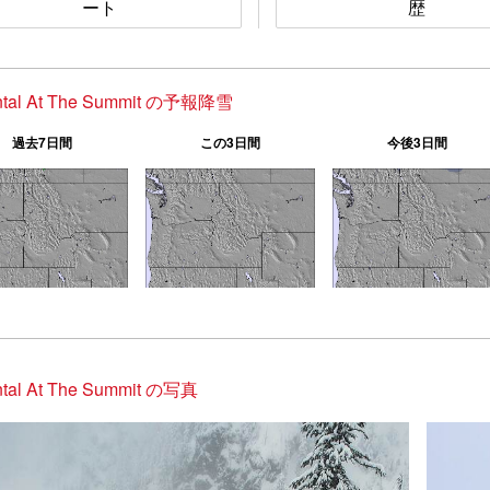
ート
歴
ntal At The Summit の予報降雪
過去7日間
この3日間
今後3日間
ntal At The Summit の写真