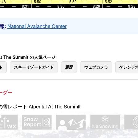
5:48
—
—
5:50
—
—
5:52
—
—
5:52
—
—
—
—
8:31
—
—
8:30
—
—
8:29
—
—
8:28
報:
National Avalanche Center
 At The Summit の人気ページ
ト
スキーリゾートガイド
履歴
ウェブカメラ
ゲレンデ
ーダー
レポート Alpental At The Summit: