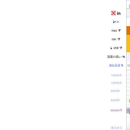
in
in
max
°
F
min
°
F
chill
°
F
湿度の高い
%
1
凍結高度
ft
15000ft
12000ft
9000ft
6000ft
3000ft
海の水位