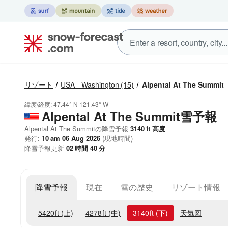
リゾート
USA - Washington
(15)
Alpental At The Summit
緯度/経度:
47.44° N
121.43° W
Alpental At The Summit雪予報
Alpental At The Summitの降雪予報
3140
ft
高度
発行:
10 am 06 Aug 2026
(現地時間)
降雪予報更新
02
時間
40
分
降雪予報
現在
雪の歴史
リゾート情報
5420
ft
(上)
4278
ft
(中)
3140
ft
(下)
天気図