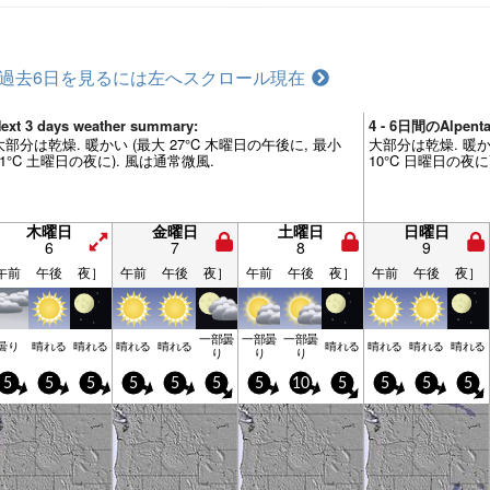
過去6日を見るには左へスクロール
現在
ext 3 days weather summary:
4 - 6日間のAlpen
大部分は乾燥. 暖かい (最大 27°C 木曜日の午後に, 最小
大部分は乾燥. 暖かい
11°C 土曜日の夜に). 風は通常微風.
10°C 日曜日の夜に
木曜日
金曜日
土曜日
日曜日
6
7
8
9
午前
午後
夜］
午前
午後
夜］
午前
午後
夜］
午前
午後
夜］
一部曇
一部曇
一部曇
曇り
晴れる
晴れる
晴れる
晴れる
晴れる
晴れる
晴れる
晴れる
り
り
り
5
5
5
5
5
5
5
10
5
5
5
5