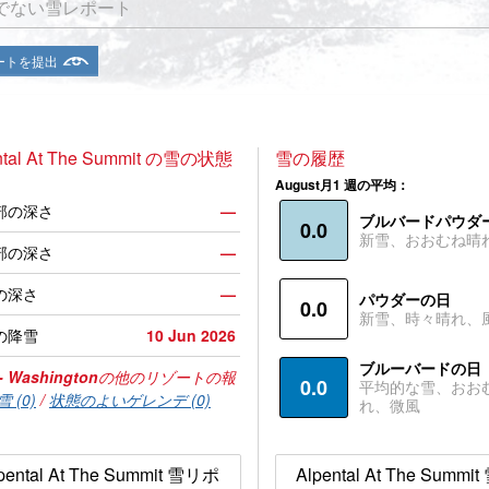
でない雪レポート
ートを提出
ntal At The Summit の雪の状態
雪の履歴
August月1 週の平均：
部の深さ
—
ブルバードパウダ
0.0
新雪、おおむね晴
部の深さ
—
の深さ
—
パウダーの日
0.0
新雪、時々晴れ、
の降雪
10 Jun 2026
ブルーバードの日
- Washington
の他のリゾートの報
0.0
平均的な雪、おお
 (0)
/
状態のよいゲレンデ (0)
れ、微風
pental At The Summit 雪リポ
Alpental At The Summ