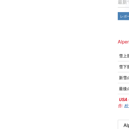
最新
レポ
Alpe
雪上
雪下
新雪
最後
USA 
告:
粉雪
Al