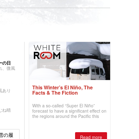
ーの日
れ、微風
This Winter’s El Niño, The
風あり
Facts & The Fiction
With a so-called “Super El Niño”
むね晴
forecast to have a significant effect on
the regions around the Pacific this
winter, the question skiers are asking
is simple: book now or wait, and
where are the best odds?
it 雪の履
Read more