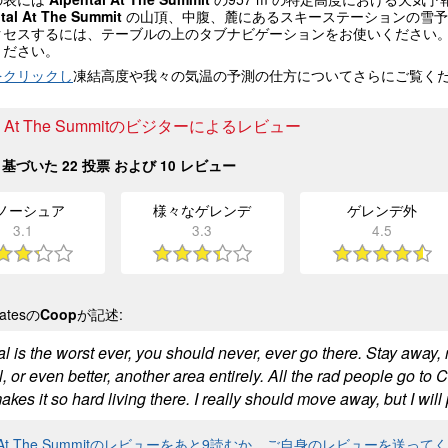
tal At The Summit
の山頂、中腹、麓にあるスキーステーションの雪予
クセスするには、テーブルの上のタブナビゲーションをお使いください
ください。
をクリックし
凍結高度や我々の気温の予測の仕方についてさらにご覧く
tal At The Summitのビジターによるレビュー
基づいた
22
投票 および
10
レビュー
ノーシュア
様々なゲレンデ
ゲレンデ外
3.1
3.3
4.5
tatesの
Coop
が記述:
l is the worst ever, you should never, ever go there. Stay away, 
, or even better, another area entirely. All the rad people go to
kes it so hard living there. I really should move away, but I will 
tal At The Summitのレビューをあと9読むか、ご自身のレビューを送って