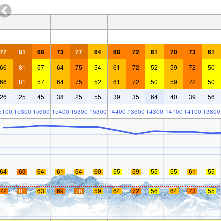
—
—
—
—
—
—
—
—
—
—
—
—
—
—
—
—
—
—
—
—
—
—
—
—
77
81
68
73
77
64
68
72
61
70
73
61
66
81
57
64
75
54
61
72
52
59
72
50
66
81
57
64
75
52
61
72
50
59
72
50
26
25
45
38
25
55
39
35
64
40
39
56
5100
15300
15600
15400
15300
15300
14400
13600
14300
14100
14100
13800
64
69
64
61
64
60
55
59
55
55
61
55
72
81
63
69
76
59
64
72
56
64
73
55