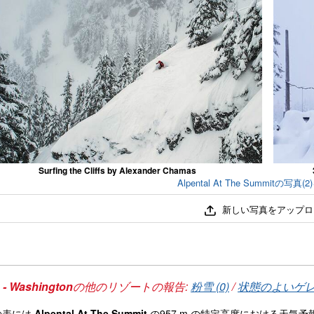
Surfing the Cliffs by Alexander Chamas
Alpental At The Summitの写
新しい写真をアップロ
- Washington
の他のリゾートの報告:
粉雪 (0)
/
状態のよいゲレン
の表には
Alpental At The Summit
の957 m の特定高度における天