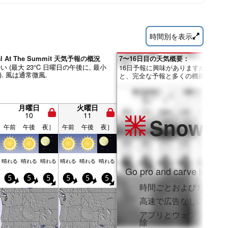
時間別を表示
tal At The Summit 天気予報の概況
7〜16日目の天気概要：
 (最大 23°C 日曜日の午後に, 最小
16日予報に興味がありますか？Pro
). 風は通常微風.
と、完全な予報と多くの機能を利用
月曜日
火曜日
10
11
Snow
Pr
午前
午後
夜］
午前
午後
夜］
晴れる
晴れる
晴れる
晴れる
晴れる
晴れる
Go pro and carve into:
5
5
5
5
5
5
時間ごとおよび16日間
高速で広告なしのブラ
アプリとウェブでフル
除