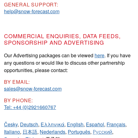
GENERAL SUPPORT:
help@snow-forecast.com
COMMERCIAL ENQUIRIES, DATA FEEDS,
SPONSORSHIP AND ADVERTISING
Our Advertising packages can be viewed
here
. If you have
any questions or would like to discuss other partnership
opportunities, please contact:
BY EMAIL:
sales@snow-forecast.com
BY PHONE:
Tel: +44 (0)2921660767
Česky
,
Deutsch
,
Ελληνικά
,
English
,
Español
,
Français
,
Italiano
,
日本語
,
Nederlands
,
Português
,
Русский
,