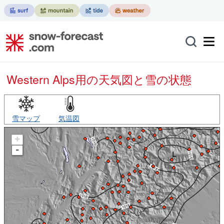
Western Alps用の天気図と雪の状態
雪マップ
気温図
+
-