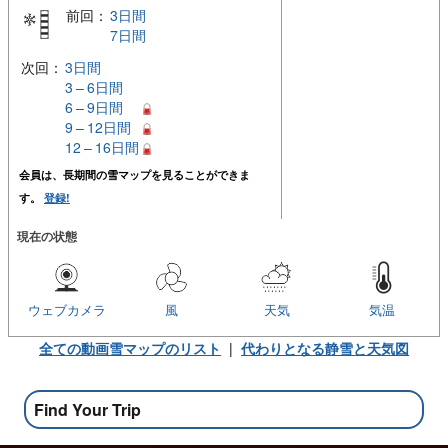
前回：
3日間
7日間
次回：
3日間
3 – 6日間
6 – 9日間
9 – 12日間
12 – 16日間
会員は、長期間の雪マップを見ることができま
す。
登録!
現在の状態
ウェブカメラ
風
天気
気温
全ての動画雪マップのリスト
|
代わりとなる静雪と天気図
Find Your Trip