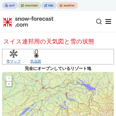
スイス連邦用の天気図と雪の状態
雪マップ
気温図
完全にオープンしているリゾート地
+
-