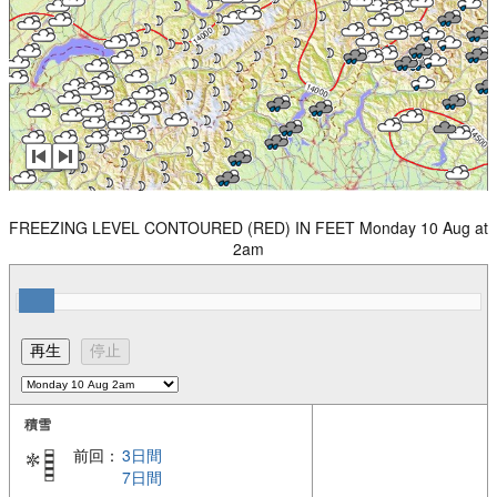
FREEZING LEVEL CONTOURED (RED) IN FEET Monday 10 Aug at
2am
積雪
前回：
3日間
7日間