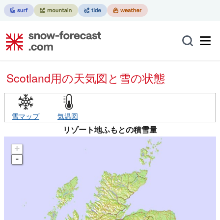
Scotland用の天気図と雪の状態
雪マップ
気温図
リゾート地ふもとの積雪量
+
-