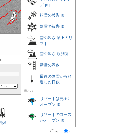
デ
[0]
粉雪の報告
[0]
新雪の報告
[0]
雪の深さ 頂上のリ
フト
雪の深さ 観測所
m
新雪の深さ
最後の降雪から経
過した日数
表示：
リゾートは完全に
オープン
[0]
リゾートのコース
がオープン
[0]
気温
°C
°F