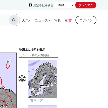
測定単位を変更
プレミアム
天気
ニュース
写真
私
雪
ログイン
地図上に場所を表示
雪マップ