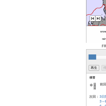
FR
積雪
前
次回：
3日
3 –
6 –