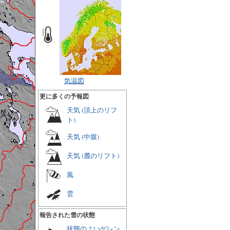
気温図
更に多くの予報図
天気 (頂上のリフ
ト)
天気 (中腹)
天気 (麓のリフト)
風
雲
報告された雪の状態
状態のよいゲレン