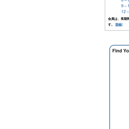
9 –
12 
会員は、長期
す。
登録!
Find Yo