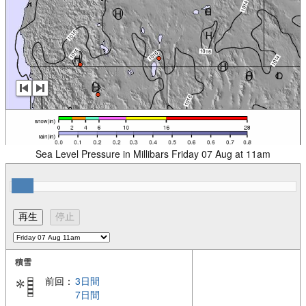
Sea Level Pressure in Millibars Friday 07 Aug at 11am
積雪
前回：
3日間
7日間