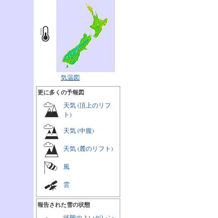
気温図
更に多くの予報図
天気 (頂上のリフ
ト)
天気 (中腹)
天気 (麓のリフト)
風
雲
報告された雪の状態
状態のよいゲレン