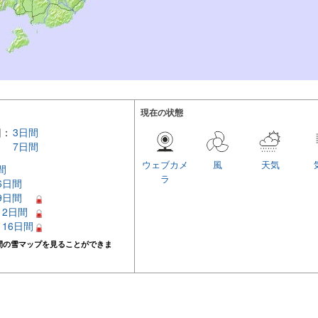
現在の状態
回：
3日間
7日間
ウェブカメ
風
天気
間
ラ
 6日間
 9日間
 12日間
– 16日間
間の雪マップを見ることができま