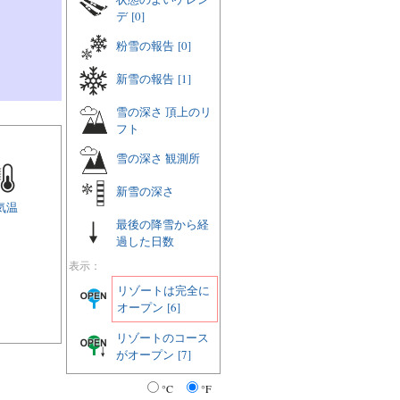
デ
[0]
粉雪の報告
[0]
新雪の報告
[1]
雪の深さ 頂上のリ
フト
雪の深さ 観測所
新雪の深さ
気温
最後の降雪から経
過した日数
表示：
リゾートは完全に
オープン
[6]
リゾートのコース
がオープン
[7]
°C
°F