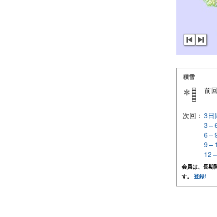
積雪
前
次回：
3日
3 –
6 –
9 –
12 
会員は、長期
す。
登録!