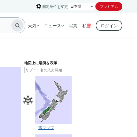
測定単位を変更
プレミアム
天気
ニュース
写真
私
雪
ログイン
地図上に場所を表示
雪マップ