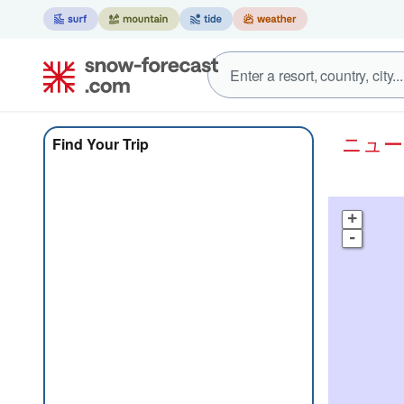
ニュ
Find Your Trip
+
-