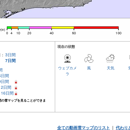
現在の状態
回：
3日間
7日間
ウェブカメ
風
天気
間
ラ
 6日間
 9日間
 12日間
– 16日間
間の雪マップを見ることができま
全ての動画雪マップのリスト
|
代わり