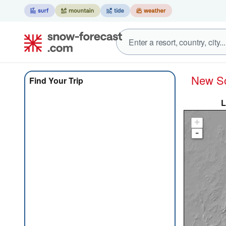
New
Find Your Trip
L
+
-