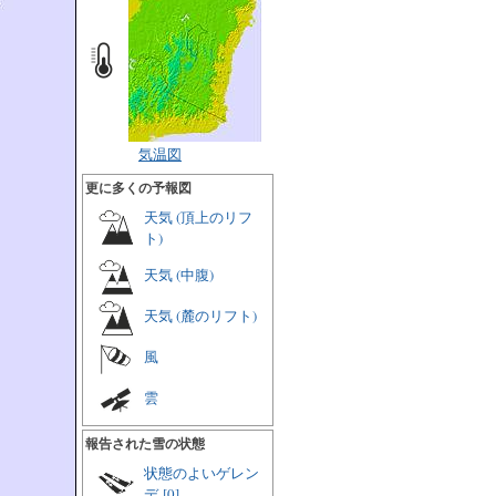
気温図
更に多くの予報図
天気 (頂上のリフ
ト)
天気 (中腹)
天気 (麓のリフト)
風
雲
報告された雪の状態
状態のよいゲレン
デ
[0]