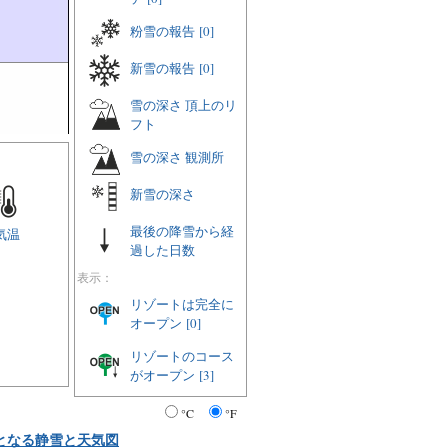
粉雪の報告
[0]
新雪の報告
[0]
雪の深さ 頂上のリ
フト
雪の深さ 観測所
新雪の深さ
最後の降雪から経
気温
過した日数
表示：
リゾートは完全に
オープン
[0]
リゾートのコース
がオープン
[3]
°C
°F
となる静雪と天気図