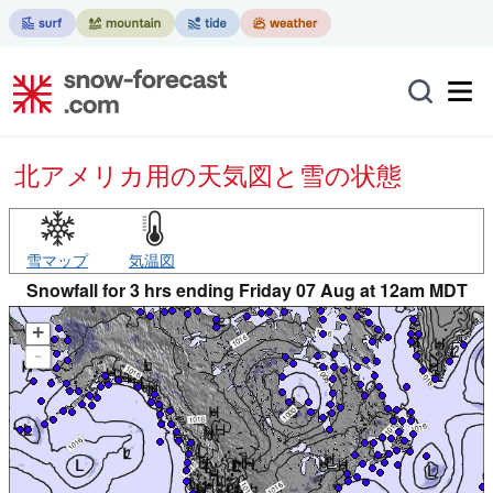
北アメリカ用の天気図と雪の状態
雪マップ
気温図
Snowfall for 3 hrs ending Friday 07 Aug at 12am MDT
+
-