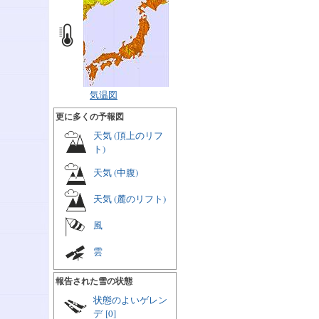
気温図
更に多くの予報図
天気 (頂上のリフ
ト)
天気 (中腹)
天気 (麓のリフト)
風
雲
報告された雪の状態
状態のよいゲレン
デ
[0]