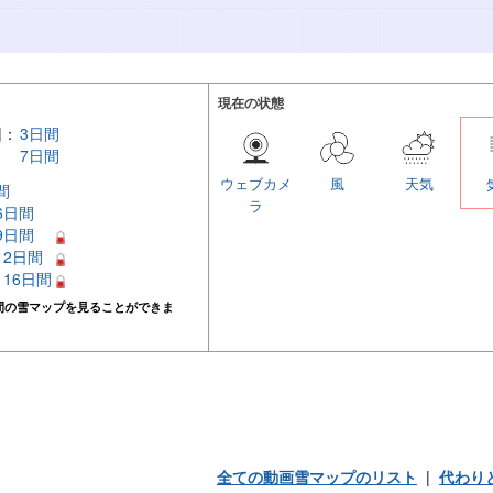
現在の状態
回：
3日間
7日間
ウェブカメ
風
天気
間
ラ
 6日間
 9日間
 12日間
– 16日間
間の雪マップを見ることができま
全ての動画雪マップのリスト
|
代わり