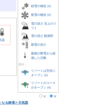
粉雪の報告
[0]
新雪の報告
[0]
雪の深さ 頂上のリ
フト
雪の深さ 観測所
気温
新雪の深さ
最後の降雪から経
過した日数
表示：
リゾートは完全に
オープン
[0]
リゾートのコース
がオープン
[0]
°C
°F
となる静雪と天気図