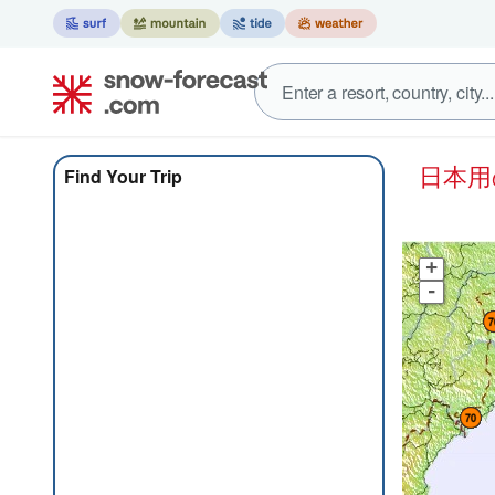
日本
Find Your Trip
+
-