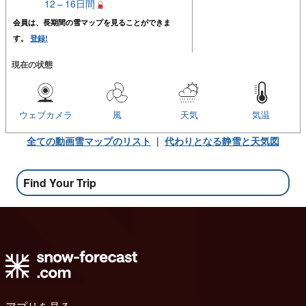
12 – 16日間
会員は、長期間の雪マップを見ることができま
す。
登録!
現在の状態
ウェブカメラ
風
天気
気温
全ての動画雪マップのリスト
|
代わりとなる静雪と天気図
Find Your Trip