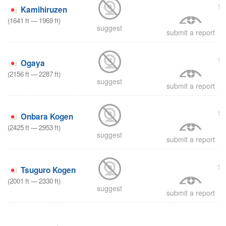
13
Kamihiruzen
(
1641
ft
—
1969
ft
)
suggest
submit a report
2
13
Ogaya
(
2156
ft
—
2287
ft
)
suggest
submit a report
3
13
Onbara Kogen
(
2425
ft
—
2953
ft
)
suggest
submit a report
2
13
Tsuguro Kogen
(
2001
ft
—
2330
ft
)
suggest
submit a report