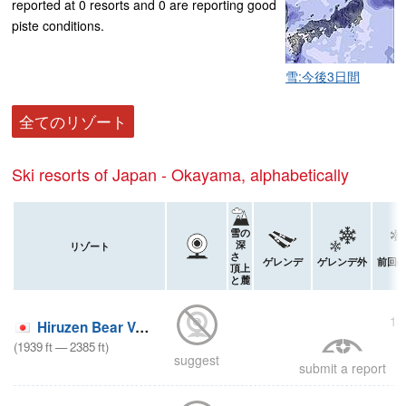
reported at 0 resorts and 0 are reporting good
piste conditions.
雪:今後3日間
全てのリゾート
Ski resorts of Japan - Okayama, alphabetically
雪の
深
リゾート
さ
ゲレンデ
ゲレンデ外
前回
頂上
と麓
2
13
Hiruzen Bear Valley
(
1939
ft
—
2385
ft
)
suggest
submit a report
2