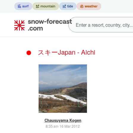
スキーJapan - Aichi
Chausuyama Kogen
8:35 am 16 Mar 2012