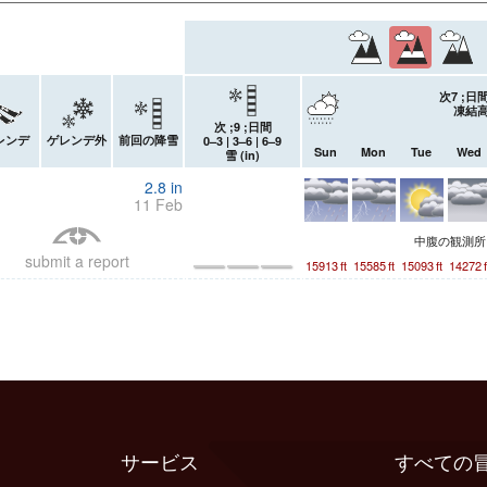
次7 ;
凍結高
次 ;9 ;日間
レンデ
ゲレンデ外
前回の降雪
0–3 | 3–6 | 6–9
Sun
Mon
Tue
Wed
雪 (
in
)
2.8
in
11 Feb
中腹の観測
submit a report
15913
ft
15585
ft
15093
ft
14272
f
サービス
すべての