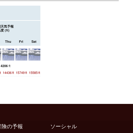
日間天気予報
度 (
ft
)
Thu
Fri
Sat
所
ft
4206
t
14436
ft
15749
ft
15585
ft
冒険の予報
ソーシャル