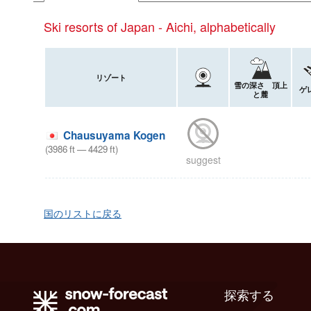
Ski resorts of Japan - Aichi, alphabetically
リゾート
雪の深さ 頂上
ゲ
と麓
Chausuyama Kogen
(
3986
ft
—
4429
ft
)
suggest
国のリストに戻る
探索する