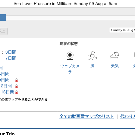
Sea Level Pressure in Millibars Sunday 09 Aug at 5am
現在の状態
回：
3日間
7日間
ウェブカメ
風
天気
間
ラ
 6日間
 9日間
 12日間
– 16日間
間の雪マップを見ることができま
全ての動画雪マップのリスト
|
代わり
ur Trip