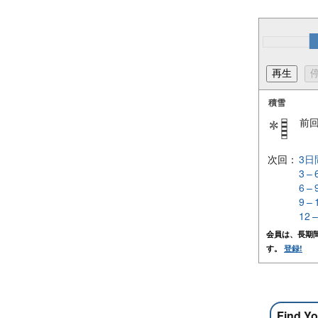
積雪
前
次回：
3日
3 –
6 –
9 –
12 
会員は、長期
す。
登録!
Find Yo