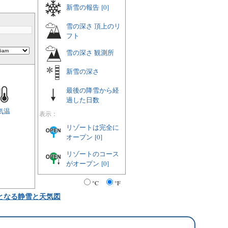
新雪の報告
[0]
雪の深さ 頂上のリ
フト
雪の深さ 観測所
新雪の深さ
最後の降雪から経
過した日数
気温
表示：
リゾートは完全に
オープン
[0]
リゾートのコース
がオープン
[0]
°C
°F
となる静雪と天気図