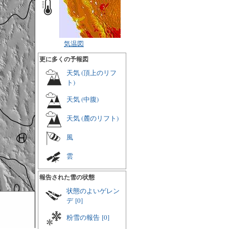
気温図
更に多くの予報図
天気 (頂上のリフ
ト)
天気 (中腹)
天気 (麓のリフト)
風
雲
報告された雪の状態
状態のよいゲレン
デ
[0]
粉雪の報告
[0]