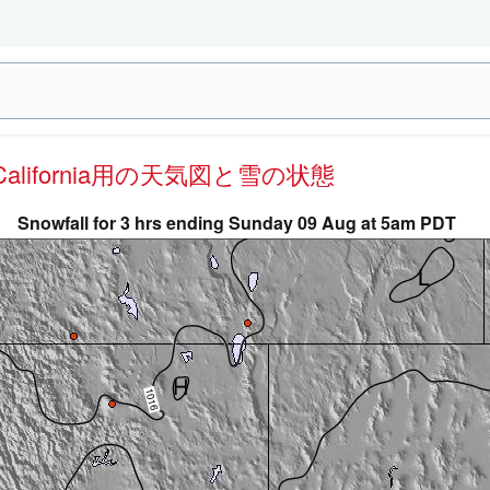
th California用の天気図と雪の状態
Snowfall for 3 hrs ending Sunday 09 Aug at 5am PDT