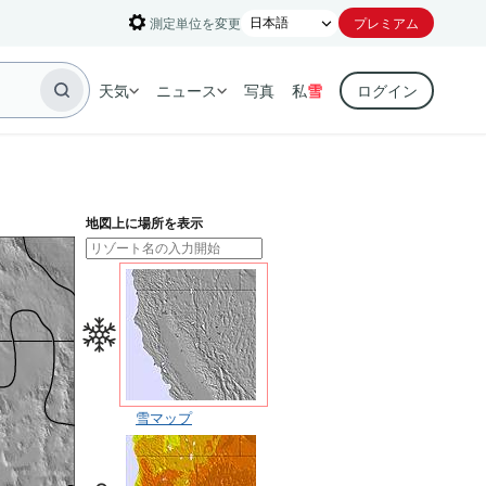
測定単位を変更
プレミアム
天気
ニュース
写真
私
雪
ログイン
地図上に場所を表示
雪マップ