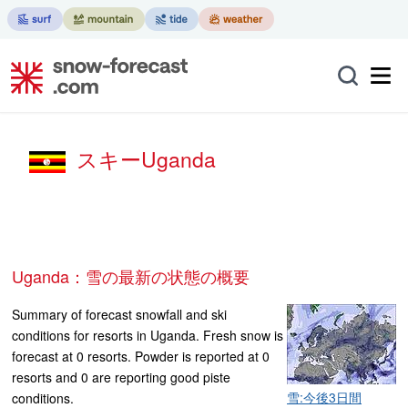
スキーUganda
Uganda：雪の最新の状態の概要
Summary of forecast snowfall and ski
conditions for resorts in Uganda. Fresh snow is
forecast at 0 resorts. Powder is reported at 0
resorts and 0 are reporting good piste
雪:今後3日間
conditions.