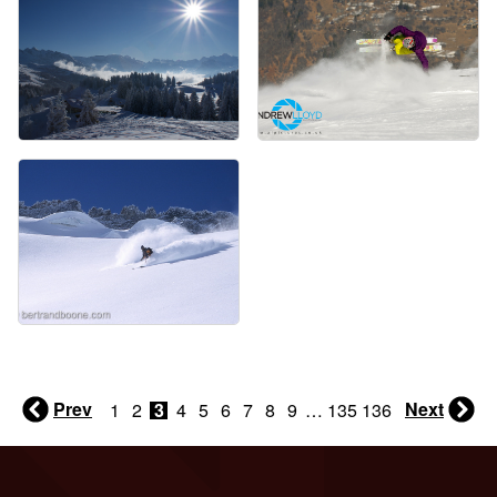
Prev
Next
1
2
3
4
5
6
7
8
9
…
135
136