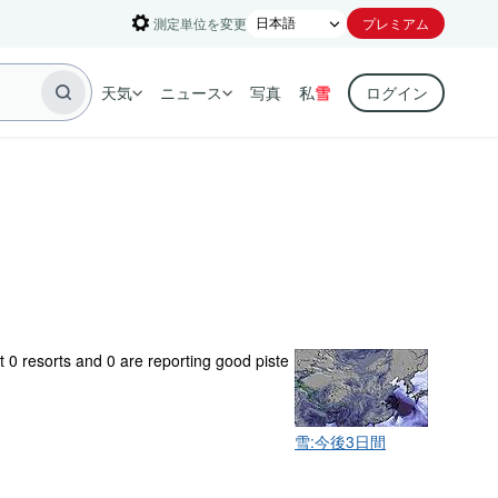
測定単位を変更
プレミアム
天気
ニュース
写真
私
雪
ログイン
at 0 resorts and 0 are reporting good piste
雪:今後3日間